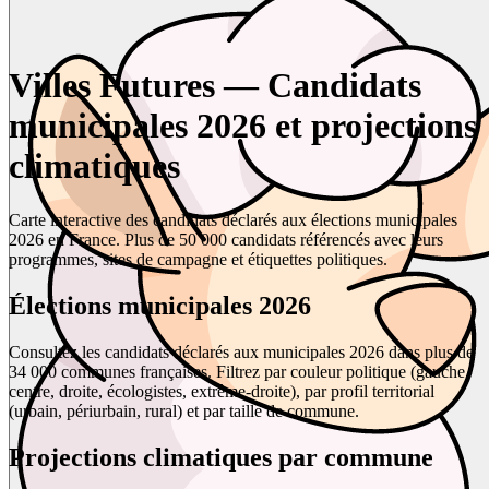
Villes Futures — Candidats
municipales 2026 et projections
climatiques
Carte interactive des candidats déclarés aux élections municipales
2026 en France. Plus de 50 000 candidats référencés avec leurs
programmes, sites de campagne et étiquettes politiques.
Élections municipales 2026
Consultez les candidats déclarés aux municipales 2026 dans plus de
34 000 communes françaises. Filtrez par couleur politique (gauche,
centre, droite, écologistes, extrême-droite), par profil territorial
(urbain, périurbain, rural) et par taille de commune.
Projections climatiques par commune