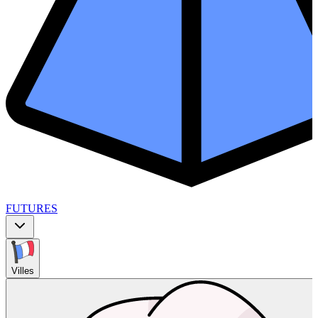
FUTURES
Villes