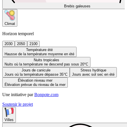
Brebis galeuses
Climat
Horizon temporel
2030
2050
2100
Température été
Hausse de la température moyenne en été
Nuits tropicales
Nuits où la température ne descend pas sous 20°C
Jours de canicule
Stress hydrique
Jours où la température dépasse 35°C
Jours avec sol sec en été
Élévation niveau mer
Élévation prévue du niveau de la mer
Une initiative par
Bonpote.com
Soutenir le projet
Villes