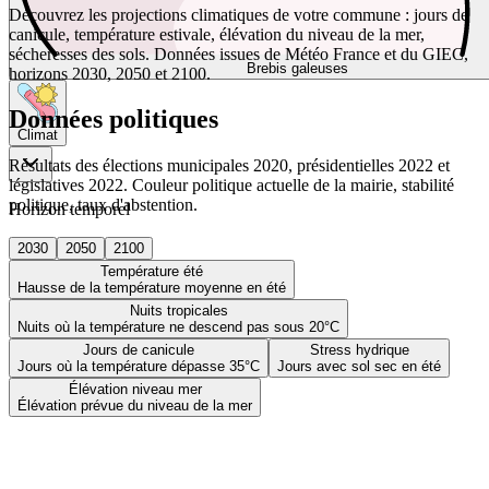
Découvrez les projections climatiques de votre commune : jours de
canicule, température estivale, élévation du niveau de la mer,
sécheresses des sols. Données issues de Météo France et du GIEC,
Brebis galeuses
horizons 2030, 2050 et 2100.
Données politiques
Climat
Résultats des élections municipales 2020, présidentielles 2022 et
législatives 2022. Couleur politique actuelle de la mairie, stabilité
politique, taux d'abstention.
Horizon temporel
2030
2050
2100
Température été
Hausse de la température moyenne en été
Nuits tropicales
Nuits où la température ne descend pas sous 20°C
Jours de canicule
Stress hydrique
Jours où la température dépasse 35°C
Jours avec sol sec en été
Élévation niveau mer
Élévation prévue du niveau de la mer