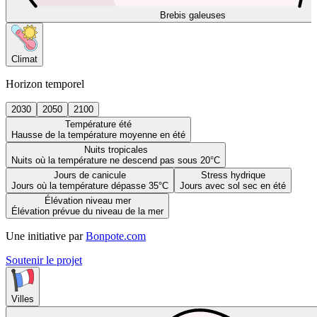
Brebis galeuses
Climat
Horizon temporel
2030
2050
2100
Température été
Hausse de la température moyenne en été
Nuits tropicales
Nuits où la température ne descend pas sous 20°C
Jours de canicule
Stress hydrique
Jours où la température dépasse 35°C
Jours avec sol sec en été
Élévation niveau mer
Élévation prévue du niveau de la mer
Une initiative par
Bonpote.com
Soutenir le projet
Villes