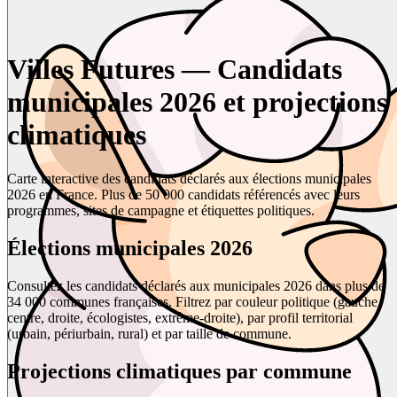
Villes Futures — Candidats
municipales 2026 et projections
climatiques
Carte interactive des candidats déclarés aux élections municipales
2026 en France. Plus de 50 000 candidats référencés avec leurs
programmes, sites de campagne et étiquettes politiques.
Élections municipales 2026
Consultez les candidats déclarés aux municipales 2026 dans plus de
34 000 communes françaises. Filtrez par couleur politique (gauche,
centre, droite, écologistes, extrême-droite), par profil territorial
(urbain, périurbain, rural) et par taille de commune.
Projections climatiques par commune