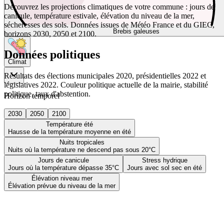
Découvrez les projections climatiques de votre commune : jours de
canicule, température estivale, élévation du niveau de la mer,
sécheresses des sols. Données issues de Météo France et du GIEC,
Brebis galeuses
horizons 2030, 2050 et 2100.
Données politiques
Climat
Résultats des élections municipales 2020, présidentielles 2022 et
législatives 2022. Couleur politique actuelle de la mairie, stabilité
politique, taux d'abstention.
Horizon temporel
2030
2050
2100
Température été
Hausse de la température moyenne en été
Nuits tropicales
Nuits où la température ne descend pas sous 20°C
Jours de canicule
Stress hydrique
Jours où la température dépasse 35°C
Jours avec sol sec en été
Élévation niveau mer
Élévation prévue du niveau de la mer