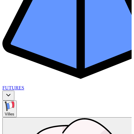
FUTURES
Villes