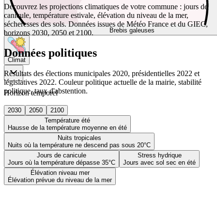
Découvrez les projections climatiques de votre commune : jours de
canicule, température estivale, élévation du niveau de la mer,
sécheresses des sols. Données issues de Météo France et du GIEC,
Brebis galeuses
horizons 2030, 2050 et 2100.
Données politiques
Climat
Résultats des élections municipales 2020, présidentielles 2022 et
législatives 2022. Couleur politique actuelle de la mairie, stabilité
politique, taux d'abstention.
Horizon temporel
2030
2050
2100
Température été
Hausse de la température moyenne en été
Nuits tropicales
Nuits où la température ne descend pas sous 20°C
Jours de canicule
Stress hydrique
Jours où la température dépasse 35°C
Jours avec sol sec en été
Élévation niveau mer
Élévation prévue du niveau de la mer