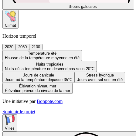
Brebis galeuses
Climat
Horizon temporel
2030
2050
2100
Température été
Hausse de la température moyenne en été
Nuits tropicales
Nuits où la température ne descend pas sous 20°C
Jours de canicule
Stress hydrique
Jours où la température dépasse 35°C
Jours avec sol sec en été
Élévation niveau mer
Élévation prévue du niveau de la mer
Une initiative par
Bonpote.com
Soutenir le projet
Villes