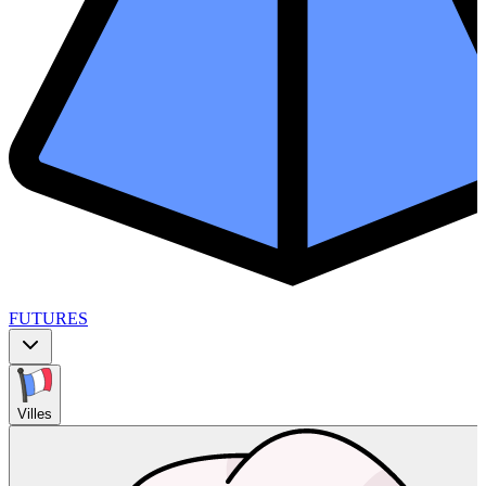
FUTURES
Villes