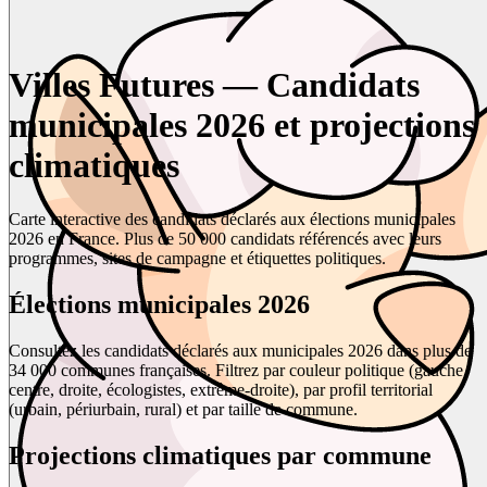
Villes Futures — Candidats
municipales 2026 et projections
climatiques
Carte interactive des candidats déclarés aux élections municipales
2026 en France. Plus de 50 000 candidats référencés avec leurs
programmes, sites de campagne et étiquettes politiques.
Élections municipales 2026
Consultez les candidats déclarés aux municipales 2026 dans plus de
34 000 communes françaises. Filtrez par couleur politique (gauche,
centre, droite, écologistes, extrême-droite), par profil territorial
(urbain, périurbain, rural) et par taille de commune.
Projections climatiques par commune