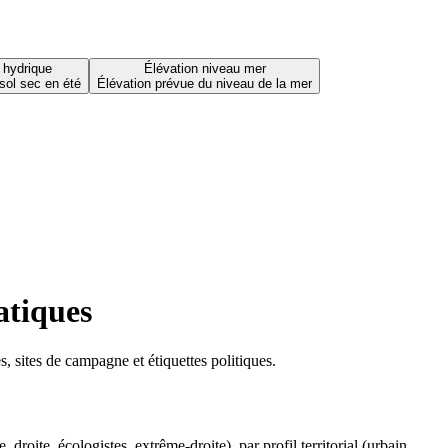
 hydrique
Élévation niveau mer
sol sec en été
Élévation prévue du niveau de la mer
atiques
 sites de campagne et étiquettes politiques.
oite, écologistes, extrême-droite), par profil territorial (urbain,