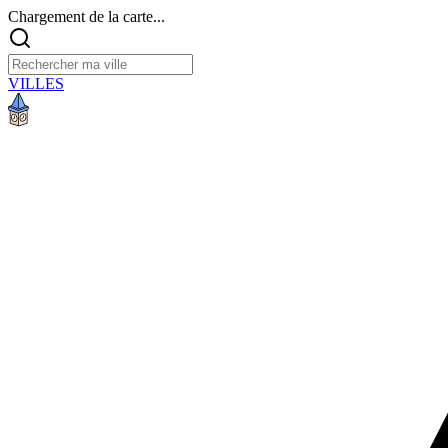
Chargement de la carte...
VILLES