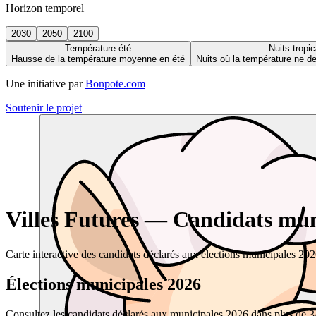
Horizon temporel
2030
2050
2100
Température été
Nuits tropic
Hausse de la température moyenne en été
Nuits où la température ne 
Une initiative par
Bonpote.com
Soutenir le projet
Villes Futures — Candidats muni
Carte interactive des candidats déclarés aux élections municipales 20
Élections municipales 2026
Consultez les candidats déclarés aux municipales 2026 dans plus de 34 0