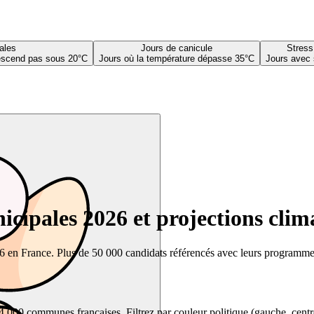
ales
Jours de canicule
Stress
descend pas sous 20°C
Jours où la température dépasse 35°C
Jours avec 
cipales 2026 et projections clim
26 en France. Plus de 50 000 candidats référencés avec leurs programmes,
00 communes françaises. Filtrez par couleur politique (gauche, centre, dr