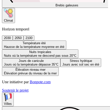
Brebis galeuses
Climat
Horizon temporel
2030
2050
2100
Température été
Hausse de la température moyenne en été
Nuits tropicales
Nuits où la température ne descend pas sous 20°C
Jours de canicule
Stress hydrique
Jours où la température dépasse 35°C
Jours avec sol sec en été
Élévation niveau mer
Élévation prévue du niveau de la mer
Une initiative par
Bonpote.com
Soutenir le projet
Villes