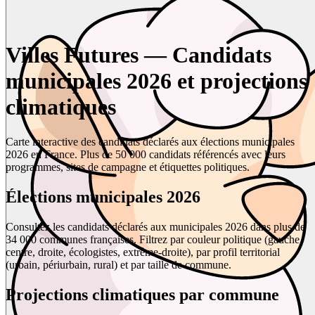
Villes Futures — Candidats
municipales 2026 et projections
climatiques
Carte interactive des candidats déclarés aux élections municipales
2026 en France. Plus de 50 000 candidats référencés avec leurs
programmes, sites de campagne et étiquettes politiques.
Élections municipales 2026
Consultez les candidats déclarés aux municipales 2026 dans plus de
34 000 communes françaises. Filtrez par couleur politique (gauche,
centre, droite, écologistes, extrême-droite), par profil territorial
(urbain, périurbain, rural) et par taille de commune.
Projections climatiques par commune