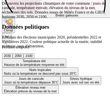
Découvrez les projections climatiques de votre commune : jours de
canicule, température estivale, élévation du niveau de la mer,
sécheresses des sols. Données issues de Météo France et du GIEC,
Brebis galeuses
horizons 2030, 2050 et 2100.
Données politiques
Climat
Résultats des élections municipales 2020, présidentielles 2022 et
législatives 2022. Couleur politique actuelle de la mairie, stabilité
politique, taux d'abstention.
Horizon temporel
2030
2050
2100
Température été
Hausse de la température moyenne en été
Nuits tropicales
Nuits où la température ne descend pas sous 20°C
Jours de canicule
Stress hydrique
Jours où la température dépasse 35°C
Jours avec sol sec en été
Élévation niveau mer
Élévation prévue du niveau de la mer