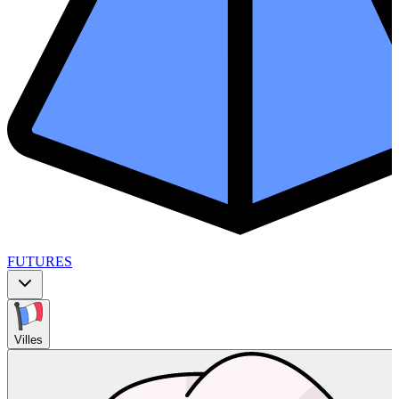
FUTURES
Villes