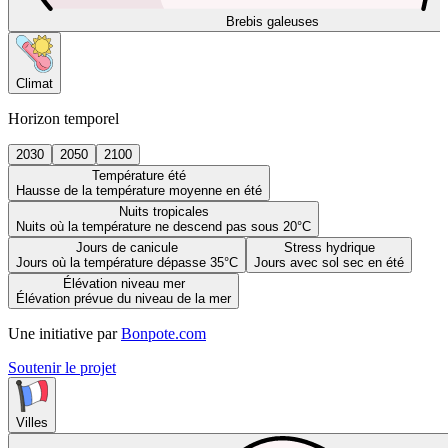
Brebis galeuses
Climat
Horizon temporel
2030
2050
2100
Température été
Hausse de la température moyenne en été
Nuits tropicales
Nuits où la température ne descend pas sous 20°C
Jours de canicule
Stress hydrique
Jours où la température dépasse 35°C
Jours avec sol sec en été
Élévation niveau mer
Élévation prévue du niveau de la mer
Une initiative par
Bonpote.com
Soutenir le projet
Villes