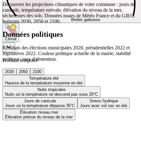
Découvrez les projections climatiques de votre commune : jours de
canicule, température estivale, élévation du niveau de la mer,
sécheresses des sols. Données issues de Météo France et du GIEC,
Brebis galeuses
horizons 2030, 2050 et 2100.
Données politiques
Climat
Résultats des élections municipales 2020, présidentielles 2022 et
législatives 2022. Couleur politique actuelle de la mairie, stabilité
politique, taux d'abstention.
Horizon temporel
2030
2050
2100
Température été
Hausse de la température moyenne en été
Nuits tropicales
Nuits où la température ne descend pas sous 20°C
Jours de canicule
Stress hydrique
Jours où la température dépasse 35°C
Jours avec sol sec en été
Élévation niveau mer
Élévation prévue du niveau de la mer