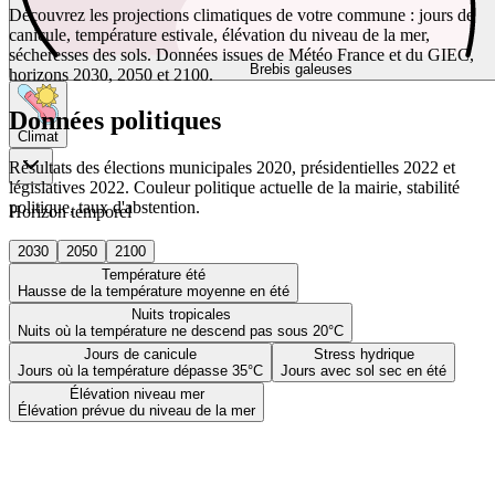
Découvrez les projections climatiques de votre commune : jours de
canicule, température estivale, élévation du niveau de la mer,
sécheresses des sols. Données issues de Météo France et du GIEC,
Brebis galeuses
horizons 2030, 2050 et 2100.
Données politiques
Climat
Résultats des élections municipales 2020, présidentielles 2022 et
législatives 2022. Couleur politique actuelle de la mairie, stabilité
politique, taux d'abstention.
Horizon temporel
2030
2050
2100
Température été
Hausse de la température moyenne en été
Nuits tropicales
Nuits où la température ne descend pas sous 20°C
Jours de canicule
Stress hydrique
Jours où la température dépasse 35°C
Jours avec sol sec en été
Élévation niveau mer
Élévation prévue du niveau de la mer