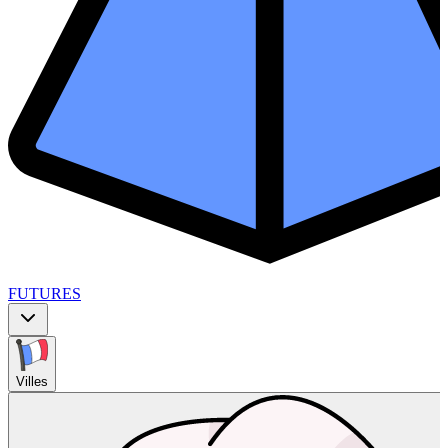
FUTURES
Villes