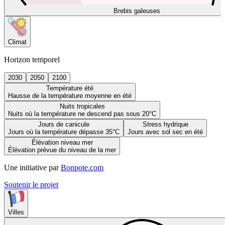
Brebis galeuses
Climat
Horizon temporel
2030
2050
2100
Température été
Hausse de la température moyenne en été
Nuits tropicales
Nuits où la température ne descend pas sous 20°C
Jours de canicule
Stress hydrique
Jours où la température dépasse 35°C
Jours avec sol sec en été
Élévation niveau mer
Élévation prévue du niveau de la mer
Une initiative par
Bonpote.com
Soutenir le projet
Villes