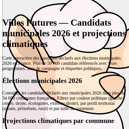
Villes Futures — Candidats
municipales 2026 et projections
climatiques
Carte interactive des candidats déclarés aux élections municipales
2026 en France. Plus de 50 000 candidats référencés avec leurs
programmes, sites de campagne et étiquettes politiques.
Élections municipales 2026
Consultez les candidats déclarés aux municipales 2026 dans plus de
34 000 communes françaises. Filtrez par couleur politique (gauche,
centre, droite, écologistes, extrême-droite), par profil territorial
(urbain, périurbain, rural) et par taille de commune.
Projections climatiques par commune