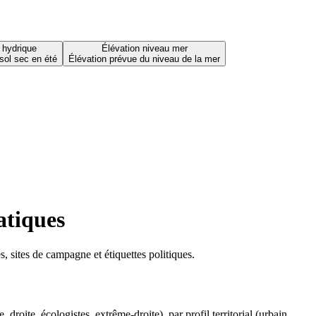
 hydrique
Élévation niveau mer
sol sec en été
Élévation prévue du niveau de la mer
atiques
 sites de campagne et étiquettes politiques.
oite, écologistes, extrême-droite), par profil territorial (urbain,