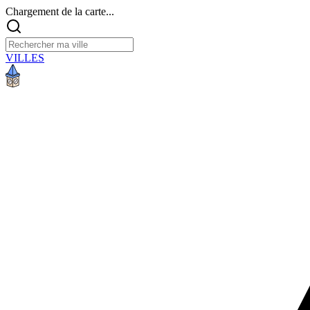
Chargement de la carte...
VILLES