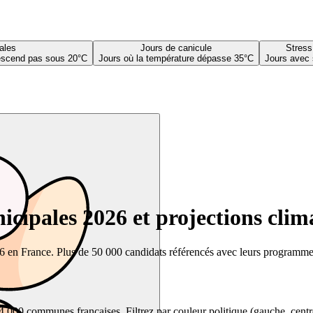
ales
Jours de canicule
Stress
descend pas sous 20°C
Jours où la température dépasse 35°C
Jours avec 
cipales 2026 et projections clim
26 en France. Plus de 50 000 candidats référencés avec leurs programmes,
00 communes françaises. Filtrez par couleur politique (gauche, centre, dr