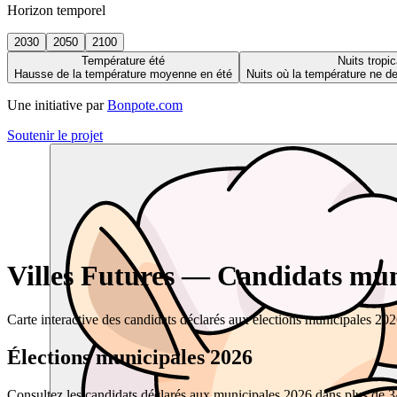
Horizon temporel
2030
2050
2100
Température été
Nuits tropic
Hausse de la température moyenne en été
Nuits où la température ne 
Une initiative par
Bonpote.com
Soutenir le projet
Villes Futures — Candidats muni
Carte interactive des candidats déclarés aux élections municipales 20
Élections municipales 2026
Consultez les candidats déclarés aux municipales 2026 dans plus de 34 0