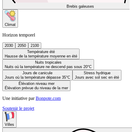
Brebis galeuses
Climat
Horizon temporel
2030
2050
2100
Température été
Hausse de la température moyenne en été
Nuits tropicales
Nuits où la température ne descend pas sous 20°C
Jours de canicule
Stress hydrique
Jours où la température dépasse 35°C
Jours avec sol sec en été
Élévation niveau mer
Élévation prévue du niveau de la mer
Une initiative par
Bonpote.com
Soutenir le projet
Villes