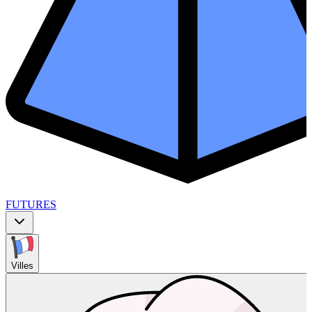
FUTURES
Villes