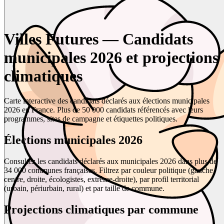
Villes Futures — Candidats
municipales 2026 et projections
climatiques
Carte interactive des candidats déclarés aux élections municipales
2026 en France. Plus de 50 000 candidats référencés avec leurs
programmes, sites de campagne et étiquettes politiques.
Élections municipales 2026
Consultez les candidats déclarés aux municipales 2026 dans plus de
34 000 communes françaises. Filtrez par couleur politique (gauche,
centre, droite, écologistes, extrême-droite), par profil territorial
(urbain, périurbain, rural) et par taille de commune.
Projections climatiques par commune