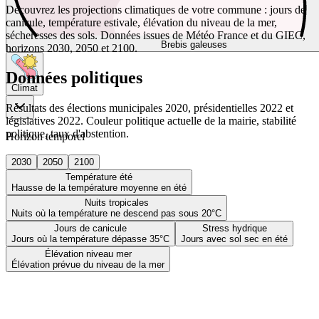
Découvrez les projections climatiques de votre commune : jours de
canicule, température estivale, élévation du niveau de la mer,
sécheresses des sols. Données issues de Météo France et du GIEC,
Brebis galeuses
horizons 2030, 2050 et 2100.
Données politiques
Climat
Résultats des élections municipales 2020, présidentielles 2022 et
législatives 2022. Couleur politique actuelle de la mairie, stabilité
politique, taux d'abstention.
Horizon temporel
2030
2050
2100
Température été
Hausse de la température moyenne en été
Nuits tropicales
Nuits où la température ne descend pas sous 20°C
Jours de canicule
Stress hydrique
Jours où la température dépasse 35°C
Jours avec sol sec en été
Élévation niveau mer
Élévation prévue du niveau de la mer