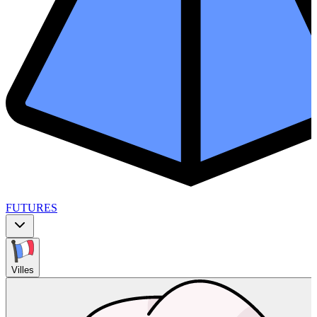
FUTURES
Villes