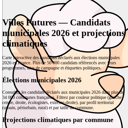
Villes Futures — Candidats
municipales 2026 et projections
climatiques
Carte interactive des candidats déclarés aux élections municipales
2026 en France. Plus de 50 000 candidats référencés avec leurs
programmes, sites de campagne et étiquettes politiques.
Élections municipales 2026
Consultez les candidats déclarés aux municipales 2026 dans plus de
34 000 communes françaises. Filtrez par couleur politique (gauche,
centre, droite, écologistes, extrême-droite), par profil territorial
(urbain, périurbain, rural) et par taille de commune.
Projections climatiques par commune