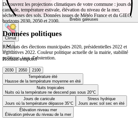
Découvrez les projections climatiques de votre commune : jours de
canicule, température estivale, élévation du niveau de la mer,
sécheresses des sols. Données issues de Météo France et du GIEC,
Brebis galeuses
horizons 2030, 2050 et 2100.
Données politiques
Climat
Résultats des élections municipales 2020, présidentielles 2022 et
législatives 2022. Couleur politique actuelle de la mairie, stabilité
politique, taux d'abstention.
Horizon temporel
2030
2050
2100
Température été
Hausse de la température moyenne en été
Nuits tropicales
Nuits où la température ne descend pas sous 20°C
Jours de canicule
Stress hydrique
Jours où la température dépasse 35°C
Jours avec sol sec en été
Élévation niveau mer
Élévation prévue du niveau de la mer