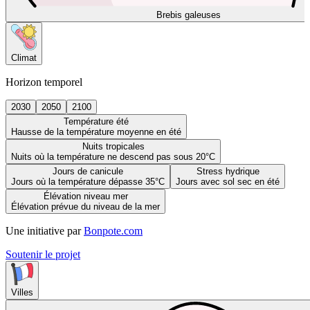
Brebis galeuses
Climat
Horizon temporel
2030
2050
2100
Température été
Hausse de la température moyenne en été
Nuits tropicales
Nuits où la température ne descend pas sous 20°C
Jours de canicule
Stress hydrique
Jours où la température dépasse 35°C
Jours avec sol sec en été
Élévation niveau mer
Élévation prévue du niveau de la mer
Une initiative par
Bonpote.com
Soutenir le projet
Villes