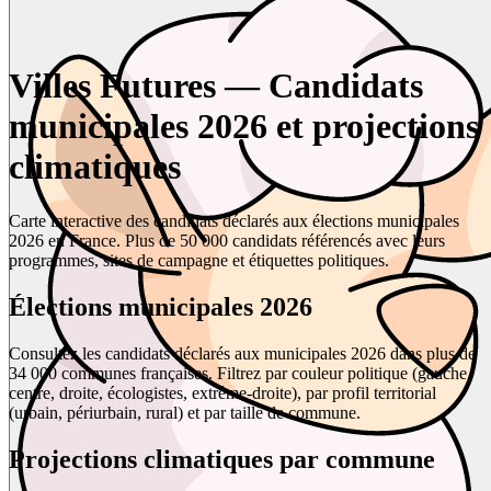
Villes Futures — Candidats
municipales 2026 et projections
climatiques
Carte interactive des candidats déclarés aux élections municipales
2026 en France. Plus de 50 000 candidats référencés avec leurs
programmes, sites de campagne et étiquettes politiques.
Élections municipales 2026
Consultez les candidats déclarés aux municipales 2026 dans plus de
34 000 communes françaises. Filtrez par couleur politique (gauche,
centre, droite, écologistes, extrême-droite), par profil territorial
(urbain, périurbain, rural) et par taille de commune.
Projections climatiques par commune