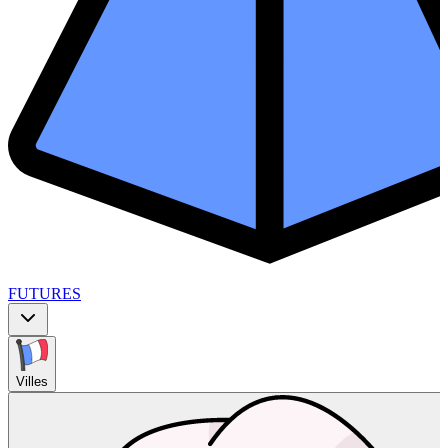
FUTURES
Villes