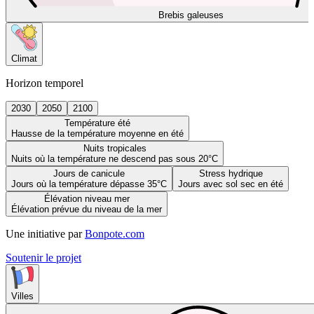
Brebis galeuses
Climat
Horizon temporel
2030
2050
2100
Température été
Hausse de la température moyenne en été
Nuits tropicales
Nuits où la température ne descend pas sous 20°C
Jours de canicule
Stress hydrique
Jours où la température dépasse 35°C
Jours avec sol sec en été
Élévation niveau mer
Élévation prévue du niveau de la mer
Une initiative par
Bonpote.com
Soutenir le projet
Villes