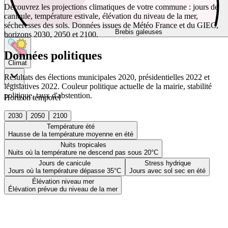
Découvrez les projections climatiques de votre commune : jours de
canicule, température estivale, élévation du niveau de la mer,
sécheresses des sols. Données issues de Météo France et du GIEC,
Brebis galeuses
horizons 2030, 2050 et 2100.
Données politiques
Climat
Résultats des élections municipales 2020, présidentielles 2022 et
législatives 2022. Couleur politique actuelle de la mairie, stabilité
politique, taux d'abstention.
Horizon temporel
2030
2050
2100
Température été
Hausse de la température moyenne en été
Nuits tropicales
Nuits où la température ne descend pas sous 20°C
Jours de canicule
Stress hydrique
Jours où la température dépasse 35°C
Jours avec sol sec en été
Élévation niveau mer
Élévation prévue du niveau de la mer