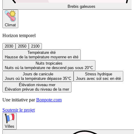
Brebis galeuses
Climat
Horizon temporel
2030
2050
2100
Température été
Hausse de la température moyenne en été
Nuits tropicales
Nuits où la température ne descend pas sous 20°C
Jours de canicule
Stress hydrique
Jours où la température dépasse 35°C
Jours avec sol sec en été
Élévation niveau mer
Élévation prévue du niveau de la mer
Une initiative par
Bonpote.com
Soutenir le projet
Villes