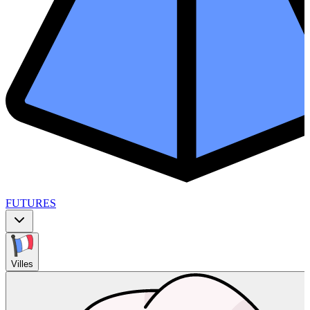
FUTURES
Villes