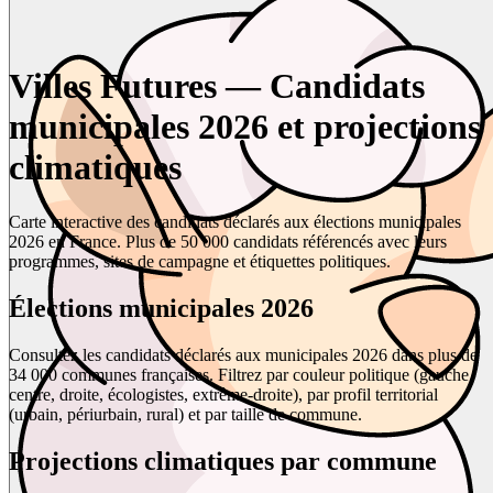
Villes Futures — Candidats
municipales 2026 et projections
climatiques
Carte interactive des candidats déclarés aux élections municipales
2026 en France. Plus de 50 000 candidats référencés avec leurs
programmes, sites de campagne et étiquettes politiques.
Élections municipales 2026
Consultez les candidats déclarés aux municipales 2026 dans plus de
34 000 communes françaises. Filtrez par couleur politique (gauche,
centre, droite, écologistes, extrême-droite), par profil territorial
(urbain, périurbain, rural) et par taille de commune.
Projections climatiques par commune