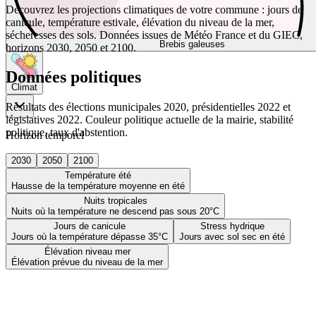
Découvrez les projections climatiques de votre commune : jours de
canicule, température estivale, élévation du niveau de la mer,
sécheresses des sols. Données issues de Météo France et du GIEC,
Brebis galeuses
horizons 2030, 2050 et 2100.
Données politiques
Climat
Résultats des élections municipales 2020, présidentielles 2022 et
législatives 2022. Couleur politique actuelle de la mairie, stabilité
politique, taux d'abstention.
Horizon temporel
2030
2050
2100
Température été
Hausse de la température moyenne en été
Nuits tropicales
Nuits où la température ne descend pas sous 20°C
Jours de canicule
Stress hydrique
Jours où la température dépasse 35°C
Jours avec sol sec en été
Élévation niveau mer
Élévation prévue du niveau de la mer