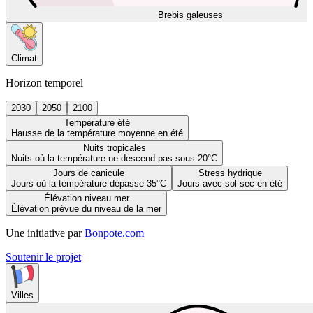
Brebis galeuses
Climat
Horizon temporel
2030
2050
2100
Température été
Hausse de la température moyenne en été
Nuits tropicales
Nuits où la température ne descend pas sous 20°C
Jours de canicule
Stress hydrique
Jours où la température dépasse 35°C
Jours avec sol sec en été
Élévation niveau mer
Élévation prévue du niveau de la mer
Une initiative par
Bonpote.com
Soutenir le projet
Villes