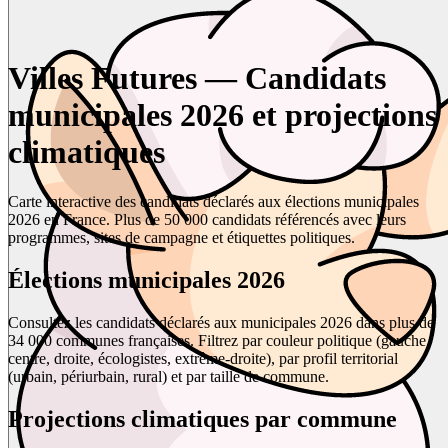
Villes Futures — Candidats
municipales 2026 et projections
climatiques
Carte interactive des candidats déclarés aux élections municipales
2026 en France. Plus de 50 000 candidats référencés avec leurs
programmes, sites de campagne et étiquettes politiques.
Élections municipales 2026
Consultez les candidats déclarés aux municipales 2026 dans plus de
34 000 communes françaises. Filtrez par couleur politique (gauche,
centre, droite, écologistes, extrême-droite), par profil territorial
(urbain, périurbain, rural) et par taille de commune.
Projections climatiques par commune