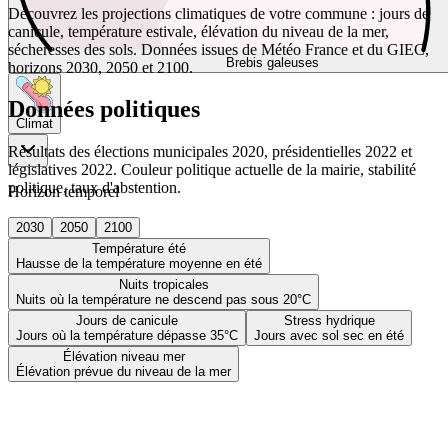
Découvrez les projections climatiques de votre commune : jours de
canicule, température estivale, élévation du niveau de la mer,
sécheresses des sols. Données issues de Météo France et du GIEC,
Brebis galeuses
horizons 2030, 2050 et 2100.
Données politiques
Climat
Résultats des élections municipales 2020, présidentielles 2022 et
législatives 2022. Couleur politique actuelle de la mairie, stabilité
politique, taux d'abstention.
Horizon temporel
2030
2050
2100
Température été
Hausse de la température moyenne en été
Nuits tropicales
Nuits où la température ne descend pas sous 20°C
Jours de canicule
Stress hydrique
Jours où la température dépasse 35°C
Jours avec sol sec en été
Élévation niveau mer
Élévation prévue du niveau de la mer