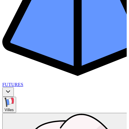
FUTURES
Villes