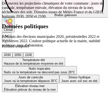
Découvrez les projections climatiques de votre commune : jours de
canicule, température estivale, élévation du niveau de la mer,
sécheresses des sols. Données issues de Météo France et du GIEC,
Brebis galeuses
horizons 2030, 2050 et 2100.
Données politiques
Climat
Résultats des élections municipales 2020, présidentielles 2022 et
législatives 2022. Couleur politique actuelle de la mairie, stabilité
politique, taux d'abstention.
Horizon temporel
2030
2050
2100
Température été
Hausse de la température moyenne en été
Nuits tropicales
Nuits où la température ne descend pas sous 20°C
Jours de canicule
Stress hydrique
Jours où la température dépasse 35°C
Jours avec sol sec en été
Élévation niveau mer
Élévation prévue du niveau de la mer