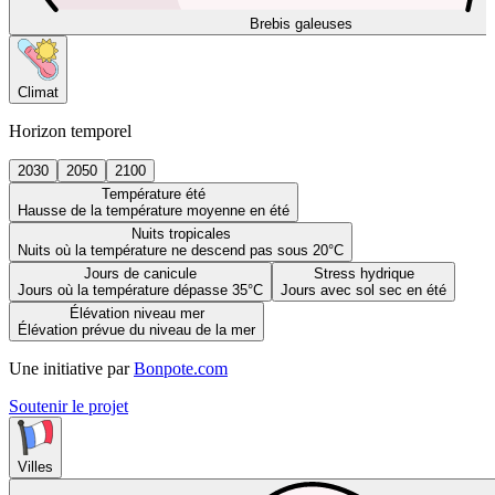
Brebis galeuses
Climat
Horizon temporel
2030
2050
2100
Température été
Hausse de la température moyenne en été
Nuits tropicales
Nuits où la température ne descend pas sous 20°C
Jours de canicule
Stress hydrique
Jours où la température dépasse 35°C
Jours avec sol sec en été
Élévation niveau mer
Élévation prévue du niveau de la mer
Une initiative par
Bonpote.com
Soutenir le projet
Villes