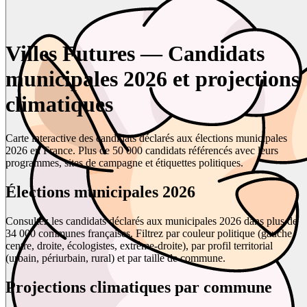
Villes Futures — Candidats
municipales 2026 et projections
climatiques
Carte interactive des candidats déclarés aux élections municipales
2026 en France. Plus de 50 000 candidats référencés avec leurs
programmes, sites de campagne et étiquettes politiques.
Élections municipales 2026
Consultez les candidats déclarés aux municipales 2026 dans plus de
34 000 communes françaises. Filtrez par couleur politique (gauche,
centre, droite, écologistes, extrême-droite), par profil territorial
(urbain, périurbain, rural) et par taille de commune.
Projections climatiques par commune