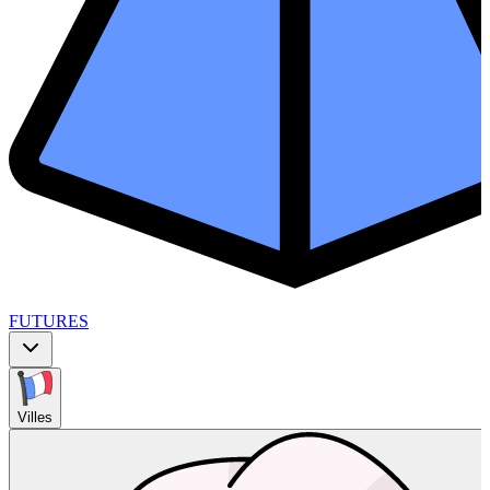
FUTURES
Villes