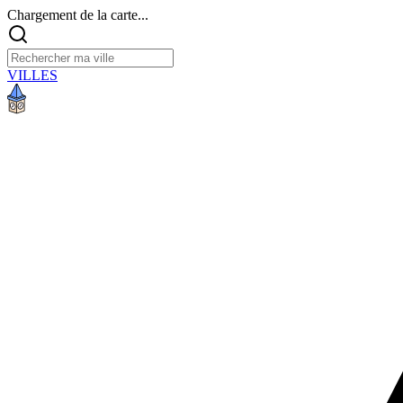
Chargement de la carte...
VILLES