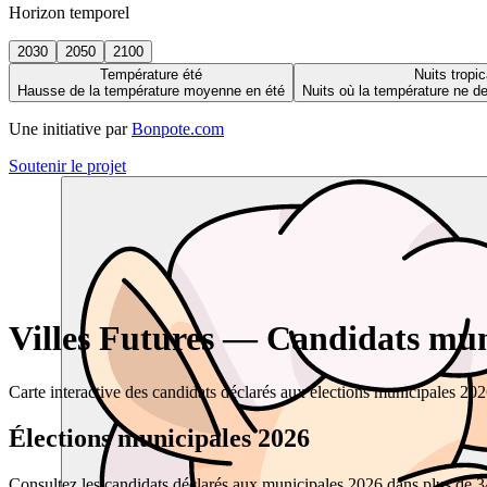
Horizon temporel
2030
2050
2100
Température été
Nuits tropic
Hausse de la température moyenne en été
Nuits où la température ne 
Une initiative par
Bonpote.com
Soutenir le projet
Villes Futures — Candidats muni
Carte interactive des candidats déclarés aux élections municipales 20
Élections municipales 2026
Consultez les candidats déclarés aux municipales 2026 dans plus de 34 0