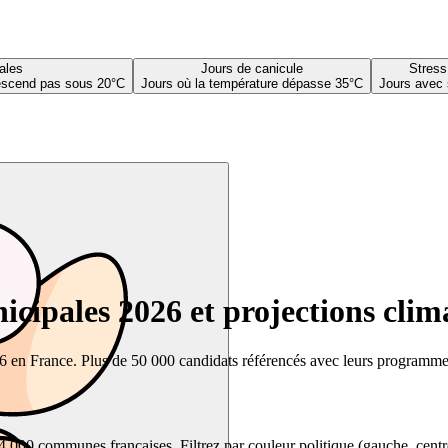
ales
Jours de canicule
Stress
descend pas sous 20°C
Jours où la température dépasse 35°C
Jours avec 
cipales 2026 et projections clim
26 en France. Plus de 50 000 candidats référencés avec leurs programmes,
00 communes françaises. Filtrez par couleur politique (gauche, centre, dr