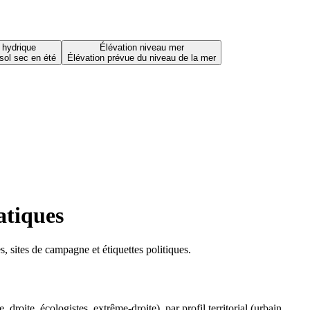
 hydrique
Élévation niveau mer
sol sec en été
Élévation prévue du niveau de la mer
atiques
 sites de campagne et étiquettes politiques.
oite, écologistes, extrême-droite), par profil territorial (urbain,