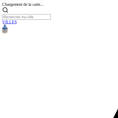
Chargement de la carte...
VILLES