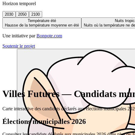
Horizon temporel
2030
2050
2100
Température été
Nuits tropic
Hausse de la température moyenne en été
Nuits où la température ne 
Une initiative par
Bonpote.com
Soutenir le projet
Villes Futures — Candidats muni
Carte interactive des candidats déclarés aux élections municipales 20
Élections municipales 2026
Consultez les candidats déclarés aux municipales 2026 dans plus de 34 0