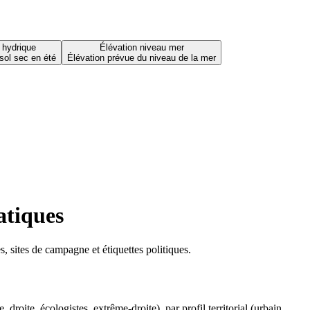
 hydrique
Élévation niveau mer
sol sec en été
Élévation prévue du niveau de la mer
atiques
 sites de campagne et étiquettes politiques.
oite, écologistes, extrême-droite), par profil territorial (urbain,