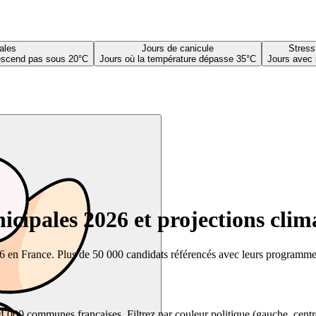
ales
Jours de canicule
Stress
descend pas sous 20°C
Jours où la température dépasse 35°C
Jours avec 
cipales 2026 et projections clim
26 en France. Plus de 50 000 candidats référencés avec leurs programmes,
00 communes françaises. Filtrez par couleur politique (gauche, centre, dr