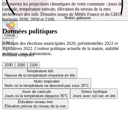
Découvrez les projections climatiques de votre commune : jours de
canicule, température estivale, élévation du niveau de la mer,
sécheresses des sols. Données issues de Météo France et du GIEC,
Brebis galeuses
horizons 2030, 2050 et 2100.
Données politiques
Climat
Résultats des élections municipales 2020, présidentielles 2022 et
législatives 2022. Couleur politique actuelle de la mairie, stabilité
politique, taux d'abstention.
Horizon temporel
2030
2050
2100
Température été
Hausse de la température moyenne en été
Nuits tropicales
Nuits où la température ne descend pas sous 20°C
Jours de canicule
Stress hydrique
Jours où la température dépasse 35°C
Jours avec sol sec en été
Élévation niveau mer
Élévation prévue du niveau de la mer