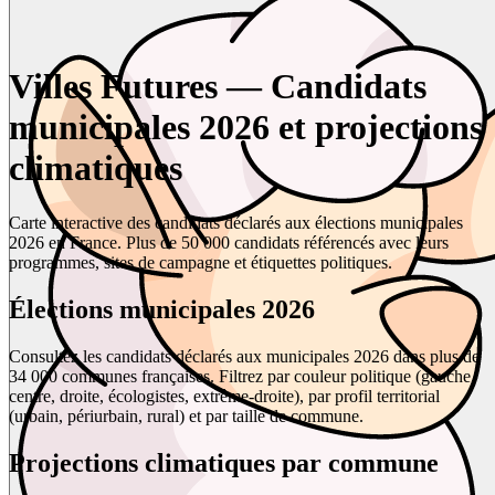
Villes Futures — Candidats
municipales 2026 et projections
climatiques
Carte interactive des candidats déclarés aux élections municipales
2026 en France. Plus de 50 000 candidats référencés avec leurs
programmes, sites de campagne et étiquettes politiques.
Élections municipales 2026
Consultez les candidats déclarés aux municipales 2026 dans plus de
34 000 communes françaises. Filtrez par couleur politique (gauche,
centre, droite, écologistes, extrême-droite), par profil territorial
(urbain, périurbain, rural) et par taille de commune.
Projections climatiques par commune