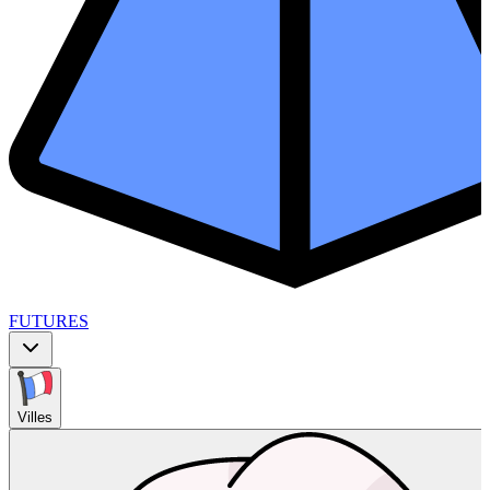
FUTURES
Villes