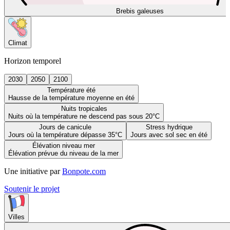
Brebis galeuses
Climat
Horizon temporel
2030
2050
2100
Température été
Hausse de la température moyenne en été
Nuits tropicales
Nuits où la température ne descend pas sous 20°C
Jours de canicule
Stress hydrique
Jours où la température dépasse 35°C
Jours avec sol sec en été
Élévation niveau mer
Élévation prévue du niveau de la mer
Une initiative par
Bonpote.com
Soutenir le projet
Villes