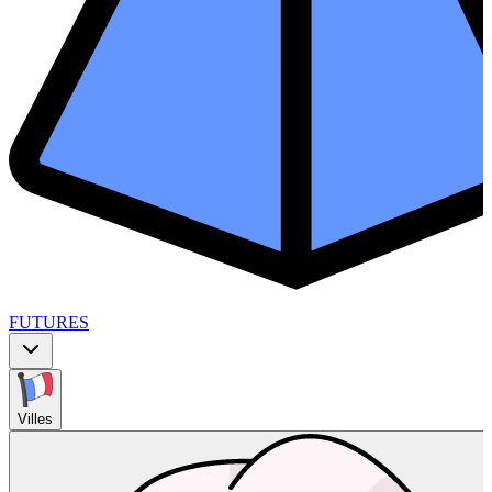
FUTURES
Villes