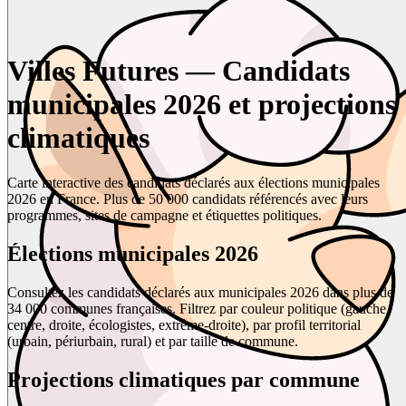
Villes Futures — Candidats
municipales 2026 et projections
climatiques
Carte interactive des candidats déclarés aux élections municipales
2026 en France. Plus de 50 000 candidats référencés avec leurs
programmes, sites de campagne et étiquettes politiques.
Élections municipales 2026
Consultez les candidats déclarés aux municipales 2026 dans plus de
34 000 communes françaises. Filtrez par couleur politique (gauche,
centre, droite, écologistes, extrême-droite), par profil territorial
(urbain, périurbain, rural) et par taille de commune.
Projections climatiques par commune