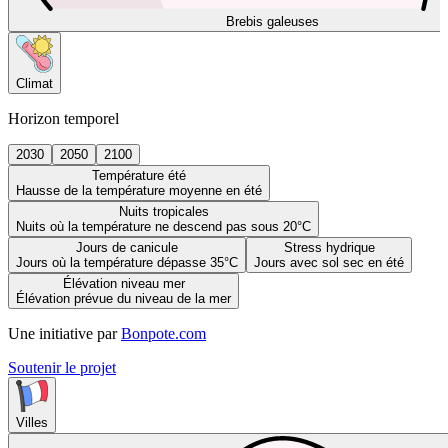
Brebis galeuses
Climat
Horizon temporel
2030
2050
2100
Température été
Hausse de la température moyenne en été
Nuits tropicales
Nuits où la température ne descend pas sous 20°C
Jours de canicule
Stress hydrique
Jours où la température dépasse 35°C
Jours avec sol sec en été
Élévation niveau mer
Élévation prévue du niveau de la mer
Une initiative par
Bonpote.com
Soutenir le projet
Villes