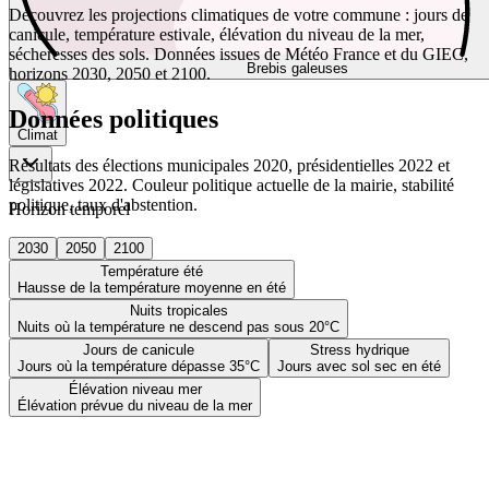
Découvrez les projections climatiques de votre commune : jours de
canicule, température estivale, élévation du niveau de la mer,
sécheresses des sols. Données issues de Météo France et du GIEC,
Brebis galeuses
horizons 2030, 2050 et 2100.
Données politiques
Climat
Résultats des élections municipales 2020, présidentielles 2022 et
législatives 2022. Couleur politique actuelle de la mairie, stabilité
politique, taux d'abstention.
Horizon temporel
2030
2050
2100
Température été
Hausse de la température moyenne en été
Nuits tropicales
Nuits où la température ne descend pas sous 20°C
Jours de canicule
Stress hydrique
Jours où la température dépasse 35°C
Jours avec sol sec en été
Élévation niveau mer
Élévation prévue du niveau de la mer