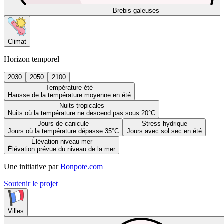
Brebis galeuses
Climat
Horizon temporel
2030
2050
2100
Température été
Hausse de la température moyenne en été
Nuits tropicales
Nuits où la température ne descend pas sous 20°C
Jours de canicule
Stress hydrique
Jours où la température dépasse 35°C
Jours avec sol sec en été
Élévation niveau mer
Élévation prévue du niveau de la mer
Une initiative par
Bonpote.com
Soutenir le projet
Villes