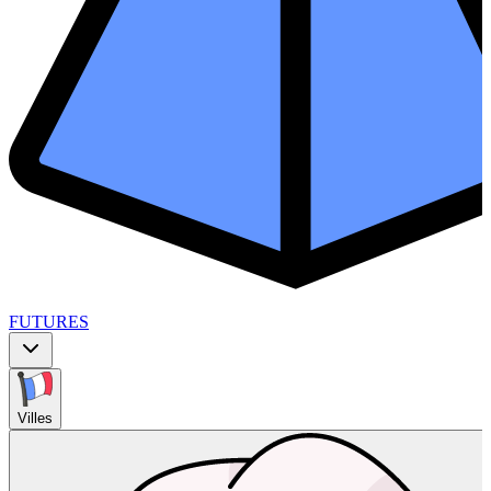
FUTURES
Villes