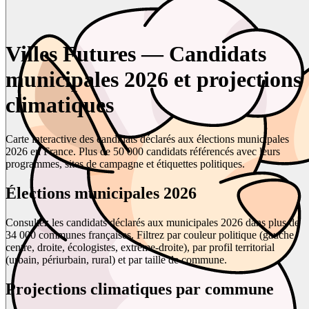
Villes Futures — Candidats
municipales 2026 et projections
climatiques
Carte interactive des candidats déclarés aux élections municipales
2026 en France. Plus de 50 000 candidats référencés avec leurs
programmes, sites de campagne et étiquettes politiques.
Élections municipales 2026
Consultez les candidats déclarés aux municipales 2026 dans plus de
34 000 communes françaises. Filtrez par couleur politique (gauche,
centre, droite, écologistes, extrême-droite), par profil territorial
(urbain, périurbain, rural) et par taille de commune.
Projections climatiques par commune