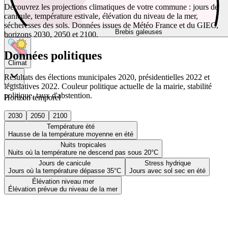
Découvrez les projections climatiques de votre commune : jours de
canicule, température estivale, élévation du niveau de la mer,
sécheresses des sols. Données issues de Météo France et du GIEC,
Brebis galeuses
horizons 2030, 2050 et 2100.
Données politiques
Climat
Résultats des élections municipales 2020, présidentielles 2022 et
législatives 2022. Couleur politique actuelle de la mairie, stabilité
politique, taux d'abstention.
Horizon temporel
2030
2050
2100
Température été
Hausse de la température moyenne en été
Nuits tropicales
Nuits où la température ne descend pas sous 20°C
Jours de canicule
Stress hydrique
Jours où la température dépasse 35°C
Jours avec sol sec en été
Élévation niveau mer
Élévation prévue du niveau de la mer