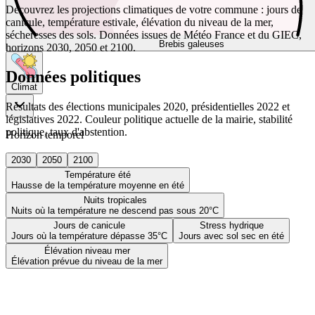
Découvrez les projections climatiques de votre commune : jours de
canicule, température estivale, élévation du niveau de la mer,
sécheresses des sols. Données issues de Météo France et du GIEC,
Brebis galeuses
horizons 2030, 2050 et 2100.
Données politiques
Climat
Résultats des élections municipales 2020, présidentielles 2022 et
législatives 2022. Couleur politique actuelle de la mairie, stabilité
politique, taux d'abstention.
Horizon temporel
2030
2050
2100
Température été
Hausse de la température moyenne en été
Nuits tropicales
Nuits où la température ne descend pas sous 20°C
Jours de canicule
Stress hydrique
Jours où la température dépasse 35°C
Jours avec sol sec en été
Élévation niveau mer
Élévation prévue du niveau de la mer