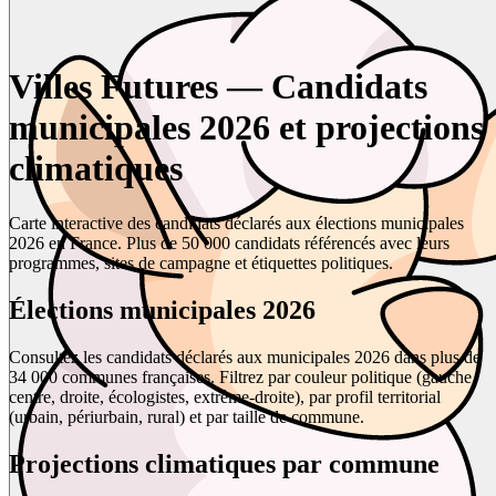
Villes Futures — Candidats
municipales 2026 et projections
climatiques
Carte interactive des candidats déclarés aux élections municipales
2026 en France. Plus de 50 000 candidats référencés avec leurs
programmes, sites de campagne et étiquettes politiques.
Élections municipales 2026
Consultez les candidats déclarés aux municipales 2026 dans plus de
34 000 communes françaises. Filtrez par couleur politique (gauche,
centre, droite, écologistes, extrême-droite), par profil territorial
(urbain, périurbain, rural) et par taille de commune.
Projections climatiques par commune