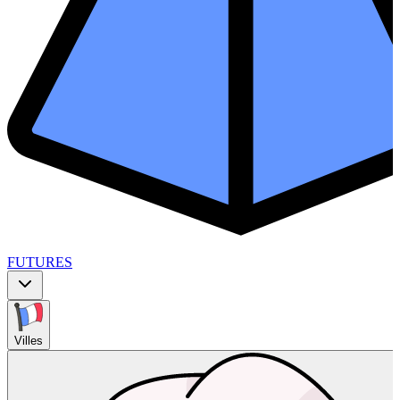
FUTURES
Villes