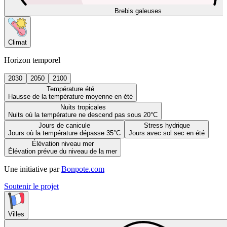
Brebis galeuses
Climat
Horizon temporel
2030
2050
2100
Température été
Hausse de la température moyenne en été
Nuits tropicales
Nuits où la température ne descend pas sous 20°C
Jours de canicule
Stress hydrique
Jours où la température dépasse 35°C
Jours avec sol sec en été
Élévation niveau mer
Élévation prévue du niveau de la mer
Une initiative par
Bonpote.com
Soutenir le projet
Villes