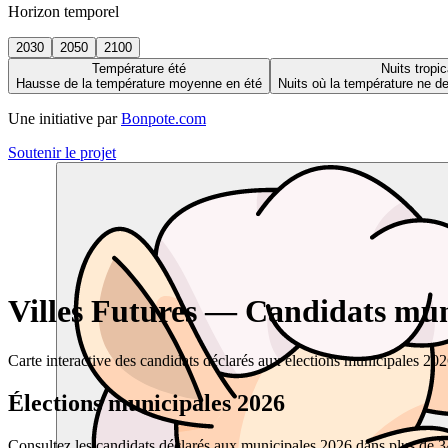
Horizon temporel
2030
2050
2100
Température été
Nuits tropic
Hausse de la température moyenne en été
Nuits où la température ne 
Une initiative par
Bonpote.com
Soutenir le projet
Villes Futures — Candidats muni
Carte interactive des candidats déclarés aux élections municipales 20
Élections municipales 2026
Consultez les candidats déclarés aux municipales 2026 dans plus de 34 0