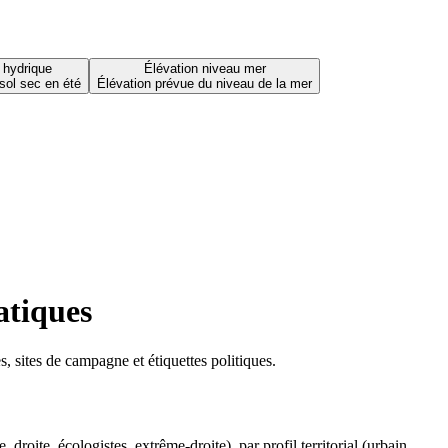
 hydrique
Élévation niveau mer
sol sec en été
Élévation prévue du niveau de la mer
atiques
 sites de campagne et étiquettes politiques.
oite, écologistes, extrême-droite), par profil territorial (urbain,