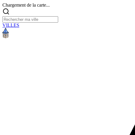
Chargement de la carte...
VILLES