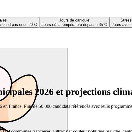
ales
Jours de canicule
Stress
descend pas sous 20°C
Jours où la température dépasse 35°C
Jours avec 
cipales 2026 et projections clim
26 en France. Plus de 50 000 candidats référencés avec leurs programmes,
00 communes françaises. Filtrez par couleur politique (gauche, centre, dr