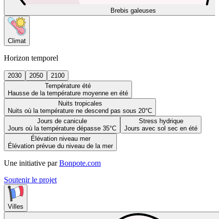
Brebis galeuses
Climat
Horizon temporel
2030
2050
2100
Température été
Hausse de la température moyenne en été
Nuits tropicales
Nuits où la température ne descend pas sous 20°C
Jours de canicule
Stress hydrique
Jours où la température dépasse 35°C
Jours avec sol sec en été
Élévation niveau mer
Élévation prévue du niveau de la mer
Une initiative par
Bonpote.com
Soutenir le projet
Villes