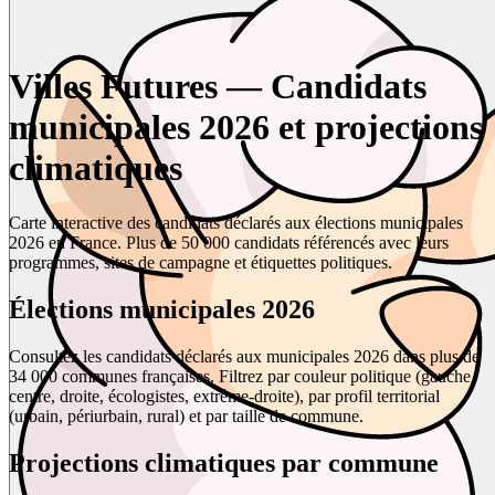
Villes Futures — Candidats
municipales 2026 et projections
climatiques
Carte interactive des candidats déclarés aux élections municipales
2026 en France. Plus de 50 000 candidats référencés avec leurs
programmes, sites de campagne et étiquettes politiques.
Élections municipales 2026
Consultez les candidats déclarés aux municipales 2026 dans plus de
34 000 communes françaises. Filtrez par couleur politique (gauche,
centre, droite, écologistes, extrême-droite), par profil territorial
(urbain, périurbain, rural) et par taille de commune.
Projections climatiques par commune