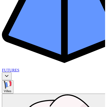
FUTURES
Villes