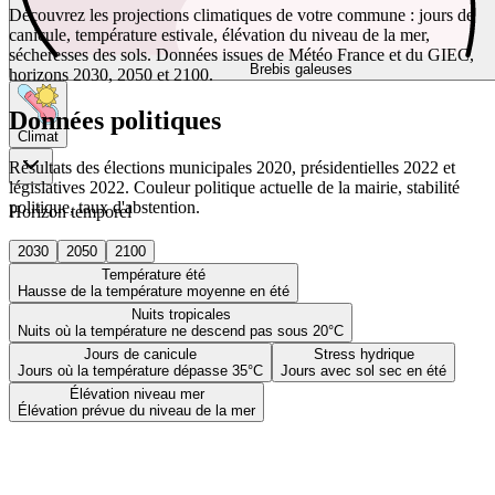
Découvrez les projections climatiques de votre commune : jours de
canicule, température estivale, élévation du niveau de la mer,
sécheresses des sols. Données issues de Météo France et du GIEC,
Brebis galeuses
horizons 2030, 2050 et 2100.
Données politiques
Climat
Résultats des élections municipales 2020, présidentielles 2022 et
législatives 2022. Couleur politique actuelle de la mairie, stabilité
politique, taux d'abstention.
Horizon temporel
2030
2050
2100
Température été
Hausse de la température moyenne en été
Nuits tropicales
Nuits où la température ne descend pas sous 20°C
Jours de canicule
Stress hydrique
Jours où la température dépasse 35°C
Jours avec sol sec en été
Élévation niveau mer
Élévation prévue du niveau de la mer