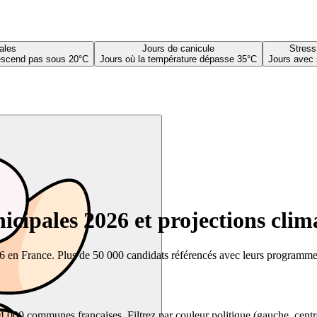
ales
Jours de canicule
Stress
descend pas sous 20°C
Jours où la température dépasse 35°C
Jours avec 
cipales 2026 et projections clim
26 en France. Plus de 50 000 candidats référencés avec leurs programmes,
00 communes françaises. Filtrez par couleur politique (gauche, centre, dr