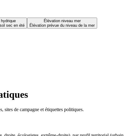
 hydrique
Élévation niveau mer
sol sec en été
Élévation prévue du niveau de la mer
atiques
 sites de campagne et étiquettes politiques.
oite, écologistes, extrême-droite), par profil territorial (urbain,