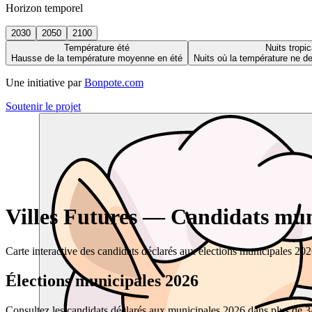
Horizon temporel
2030
2050
2100
Température été
Nuits tropic
Hausse de la température moyenne en été
Nuits où la température ne 
Une initiative par
Bonpote.com
Soutenir le projet
Villes Futures — Candidats muni
Carte interactive des candidats déclarés aux élections municipales 20
Élections municipales 2026
Consultez les candidats déclarés aux municipales 2026 dans plus de 34 0