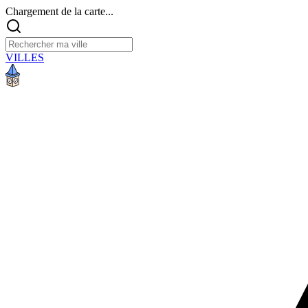
Chargement de la carte...
VILLES