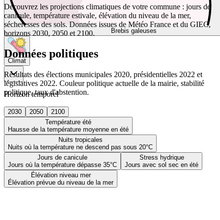
Découvrez les projections climatiques de votre commune : jours de
canicule, température estivale, élévation du niveau de la mer,
sécheresses des sols. Données issues de Météo France et du GIEC,
Brebis galeuses
horizons 2030, 2050 et 2100.
Données politiques
Climat
Résultats des élections municipales 2020, présidentielles 2022 et
législatives 2022. Couleur politique actuelle de la mairie, stabilité
politique, taux d'abstention.
Horizon temporel
2030
2050
2100
Température été
Hausse de la température moyenne en été
Nuits tropicales
Nuits où la température ne descend pas sous 20°C
Jours de canicule
Stress hydrique
Jours où la température dépasse 35°C
Jours avec sol sec en été
Élévation niveau mer
Élévation prévue du niveau de la mer