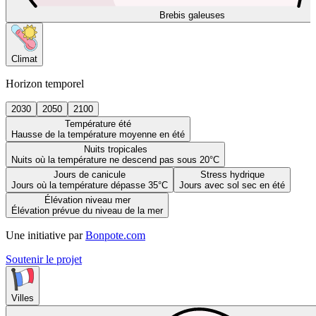
Brebis galeuses
Climat
Horizon temporel
2030
2050
2100
Température été
Hausse de la température moyenne en été
Nuits tropicales
Nuits où la température ne descend pas sous 20°C
Jours de canicule
Stress hydrique
Jours où la température dépasse 35°C
Jours avec sol sec en été
Élévation niveau mer
Élévation prévue du niveau de la mer
Une initiative par
Bonpote.com
Soutenir le projet
Villes