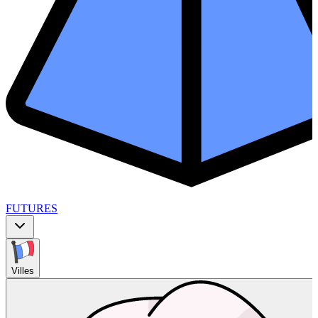
FUTURES
Villes