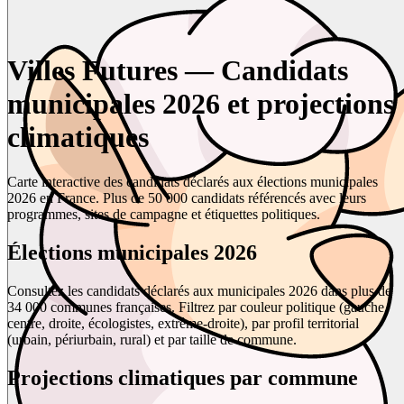
Villes Futures — Candidats
municipales 2026 et projections
climatiques
Carte interactive des candidats déclarés aux élections municipales
2026 en France. Plus de 50 000 candidats référencés avec leurs
programmes, sites de campagne et étiquettes politiques.
Élections municipales 2026
Consultez les candidats déclarés aux municipales 2026 dans plus de
34 000 communes françaises. Filtrez par couleur politique (gauche,
centre, droite, écologistes, extrême-droite), par profil territorial
(urbain, périurbain, rural) et par taille de commune.
Projections climatiques par commune