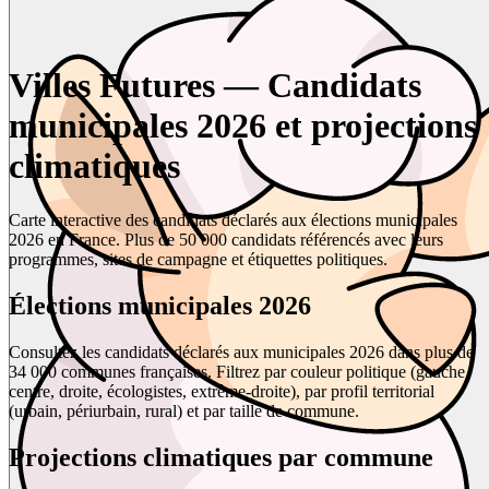
Villes Futures — Candidats
municipales 2026 et projections
climatiques
Carte interactive des candidats déclarés aux élections municipales
2026 en France. Plus de 50 000 candidats référencés avec leurs
programmes, sites de campagne et étiquettes politiques.
Élections municipales 2026
Consultez les candidats déclarés aux municipales 2026 dans plus de
34 000 communes françaises. Filtrez par couleur politique (gauche,
centre, droite, écologistes, extrême-droite), par profil territorial
(urbain, périurbain, rural) et par taille de commune.
Projections climatiques par commune