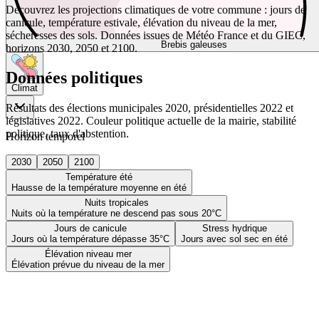
Découvrez les projections climatiques de votre commune : jours de
canicule, température estivale, élévation du niveau de la mer,
sécheresses des sols. Données issues de Météo France et du GIEC,
Brebis galeuses
horizons 2030, 2050 et 2100.
Données politiques
Climat
Résultats des élections municipales 2020, présidentielles 2022 et
législatives 2022. Couleur politique actuelle de la mairie, stabilité
politique, taux d'abstention.
Horizon temporel
2030
2050
2100
Température été
Hausse de la température moyenne en été
Nuits tropicales
Nuits où la température ne descend pas sous 20°C
Jours de canicule
Stress hydrique
Jours où la température dépasse 35°C
Jours avec sol sec en été
Élévation niveau mer
Élévation prévue du niveau de la mer