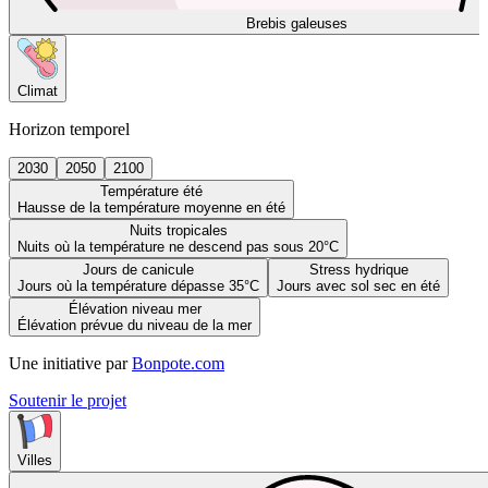
Brebis galeuses
Climat
Horizon temporel
2030
2050
2100
Température été
Hausse de la température moyenne en été
Nuits tropicales
Nuits où la température ne descend pas sous 20°C
Jours de canicule
Stress hydrique
Jours où la température dépasse 35°C
Jours avec sol sec en été
Élévation niveau mer
Élévation prévue du niveau de la mer
Une initiative par
Bonpote.com
Soutenir le projet
Villes