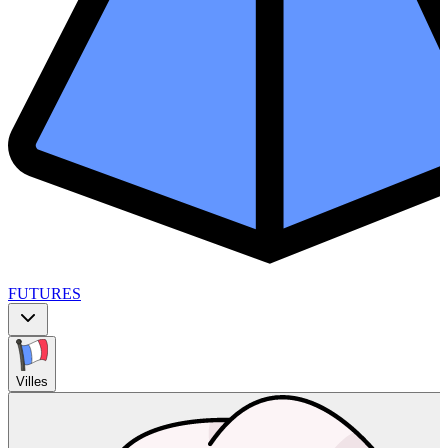
FUTURES
Villes