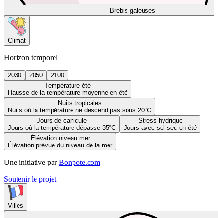
Brebis galeuses
Climat
Horizon temporel
2030
2050
2100
Température été
Hausse de la température moyenne en été
Nuits tropicales
Nuits où la température ne descend pas sous 20°C
Jours de canicule
Stress hydrique
Jours où la température dépasse 35°C
Jours avec sol sec en été
Élévation niveau mer
Élévation prévue du niveau de la mer
Une initiative par
Bonpote.com
Soutenir le projet
Villes