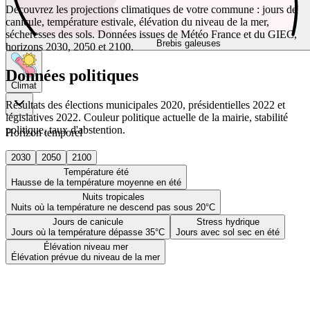
Découvrez les projections climatiques de votre commune : jours de
canicule, température estivale, élévation du niveau de la mer,
sécheresses des sols. Données issues de Météo France et du GIEC,
Brebis galeuses
horizons 2030, 2050 et 2100.
Données politiques
Climat
Résultats des élections municipales 2020, présidentielles 2022 et
législatives 2022. Couleur politique actuelle de la mairie, stabilité
politique, taux d'abstention.
Horizon temporel
2030
2050
2100
Température été
Hausse de la température moyenne en été
Nuits tropicales
Nuits où la température ne descend pas sous 20°C
Jours de canicule
Stress hydrique
Jours où la température dépasse 35°C
Jours avec sol sec en été
Élévation niveau mer
Élévation prévue du niveau de la mer