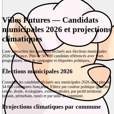
Villes Futures — Candidats
municipales 2026 et projections
climatiques
Carte interactive des candidats déclarés aux élections municipales
2026 en France. Plus de 50 000 candidats référencés avec leurs
programmes, sites de campagne et étiquettes politiques.
Élections municipales 2026
Consultez les candidats déclarés aux municipales 2026 dans plus de
34 000 communes françaises. Filtrez par couleur politique (gauche,
centre, droite, écologistes, extrême-droite), par profil territorial
(urbain, périurbain, rural) et par taille de commune.
Projections climatiques par commune