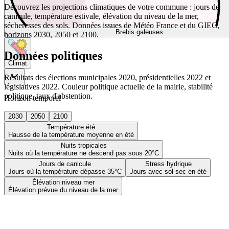
Découvrez les projections climatiques de votre commune : jours de
canicule, température estivale, élévation du niveau de la mer,
sécheresses des sols. Données issues de Météo France et du GIEC,
Brebis galeuses
horizons 2030, 2050 et 2100.
Données politiques
Climat
Résultats des élections municipales 2020, présidentielles 2022 et
législatives 2022. Couleur politique actuelle de la mairie, stabilité
politique, taux d'abstention.
Horizon temporel
2030
2050
2100
Température été
Hausse de la température moyenne en été
Nuits tropicales
Nuits où la température ne descend pas sous 20°C
Jours de canicule
Stress hydrique
Jours où la température dépasse 35°C
Jours avec sol sec en été
Élévation niveau mer
Élévation prévue du niveau de la mer