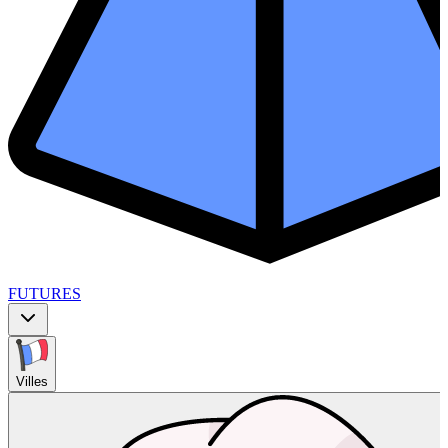
FUTURES
Villes