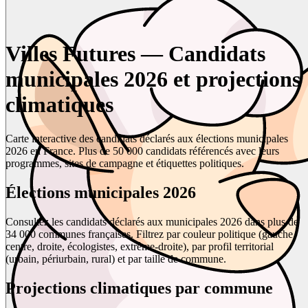
Villes Futures — Candidats
municipales 2026 et projections
climatiques
Carte interactive des candidats déclarés aux élections municipales
2026 en France. Plus de 50 000 candidats référencés avec leurs
programmes, sites de campagne et étiquettes politiques.
Élections municipales 2026
Consultez les candidats déclarés aux municipales 2026 dans plus de
34 000 communes françaises. Filtrez par couleur politique (gauche,
centre, droite, écologistes, extrême-droite), par profil territorial
(urbain, périurbain, rural) et par taille de commune.
Projections climatiques par commune