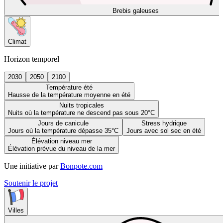
Brebis galeuses
Climat
Horizon temporel
2030
2050
2100
Température été
Hausse de la température moyenne en été
Nuits tropicales
Nuits où la température ne descend pas sous 20°C
Jours de canicule
Stress hydrique
Jours où la température dépasse 35°C
Jours avec sol sec en été
Élévation niveau mer
Élévation prévue du niveau de la mer
Une initiative par
Bonpote.com
Soutenir le projet
Villes