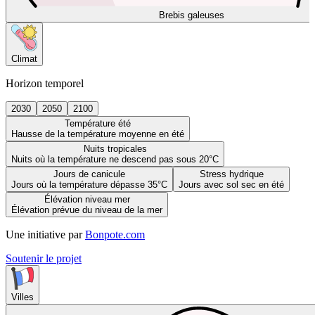
Brebis galeuses
Climat
Horizon temporel
2030
2050
2100
Température été
Hausse de la température moyenne en été
Nuits tropicales
Nuits où la température ne descend pas sous 20°C
Jours de canicule
Stress hydrique
Jours où la température dépasse 35°C
Jours avec sol sec en été
Élévation niveau mer
Élévation prévue du niveau de la mer
Une initiative par
Bonpote.com
Soutenir le projet
Villes