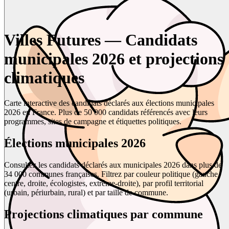
Villes Futures — Candidats
municipales 2026 et projections
climatiques
Carte interactive des candidats déclarés aux élections municipales
2026 en France. Plus de 50 000 candidats référencés avec leurs
programmes, sites de campagne et étiquettes politiques.
Élections municipales 2026
Consultez les candidats déclarés aux municipales 2026 dans plus de
34 000 communes françaises. Filtrez par couleur politique (gauche,
centre, droite, écologistes, extrême-droite), par profil territorial
(urbain, périurbain, rural) et par taille de commune.
Projections climatiques par commune