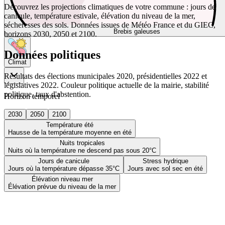
Découvrez les projections climatiques de votre commune : jours de
canicule, température estivale, élévation du niveau de la mer,
sécheresses des sols. Données issues de Météo France et du GIEC,
Brebis galeuses
horizons 2030, 2050 et 2100.
Données politiques
Climat
Résultats des élections municipales 2020, présidentielles 2022 et
législatives 2022. Couleur politique actuelle de la mairie, stabilité
politique, taux d'abstention.
Horizon temporel
2030
2050
2100
Température été
Hausse de la température moyenne en été
Nuits tropicales
Nuits où la température ne descend pas sous 20°C
Jours de canicule
Stress hydrique
Jours où la température dépasse 35°C
Jours avec sol sec en été
Élévation niveau mer
Élévation prévue du niveau de la mer