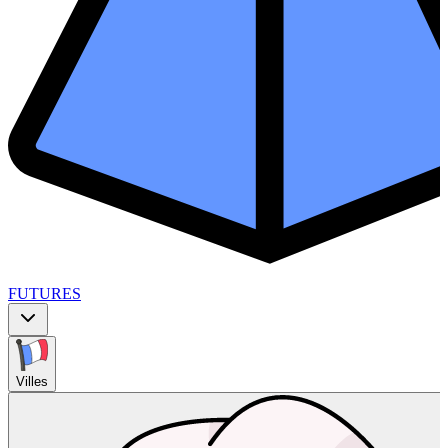
FUTURES
Villes