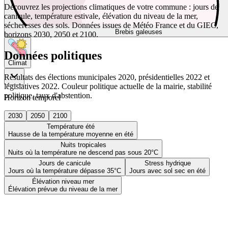
Découvrez les projections climatiques de votre commune : jours de
canicule, température estivale, élévation du niveau de la mer,
sécheresses des sols. Données issues de Météo France et du GIEC,
Brebis galeuses
horizons 2030, 2050 et 2100.
Données politiques
Climat
Résultats des élections municipales 2020, présidentielles 2022 et
législatives 2022. Couleur politique actuelle de la mairie, stabilité
politique, taux d'abstention.
Horizon temporel
2030
2050
2100
Température été
Hausse de la température moyenne en été
Nuits tropicales
Nuits où la température ne descend pas sous 20°C
Jours de canicule
Stress hydrique
Jours où la température dépasse 35°C
Jours avec sol sec en été
Élévation niveau mer
Élévation prévue du niveau de la mer