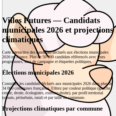
Villes Futures — Candidats
municipales 2026 et projections
climatiques
Carte interactive des candidats déclarés aux élections municipales
2026 en France. Plus de 50 000 candidats référencés avec leurs
programmes, sites de campagne et étiquettes politiques.
Élections municipales 2026
Consultez les candidats déclarés aux municipales 2026 dans plus de
34 000 communes françaises. Filtrez par couleur politique (gauche,
centre, droite, écologistes, extrême-droite), par profil territorial
(urbain, périurbain, rural) et par taille de commune.
Projections climatiques par commune