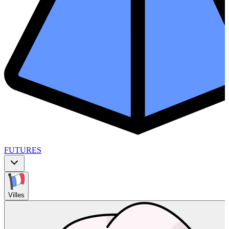
FUTURES
Villes