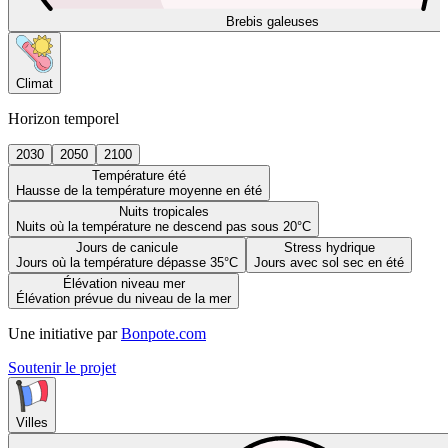
Brebis galeuses
Climat
Horizon temporel
2030
2050
2100
Température été
Hausse de la température moyenne en été
Nuits tropicales
Nuits où la température ne descend pas sous 20°C
Jours de canicule
Stress hydrique
Jours où la température dépasse 35°C
Jours avec sol sec en été
Élévation niveau mer
Élévation prévue du niveau de la mer
Une initiative par
Bonpote.com
Soutenir le projet
Villes