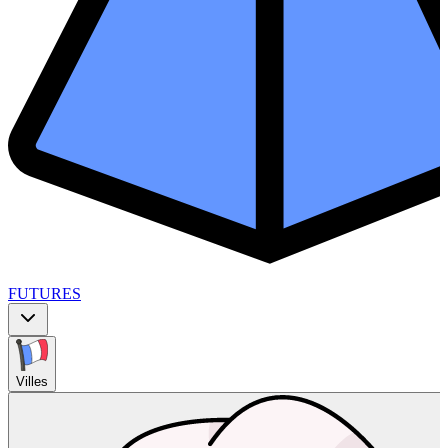
FUTURES
Villes