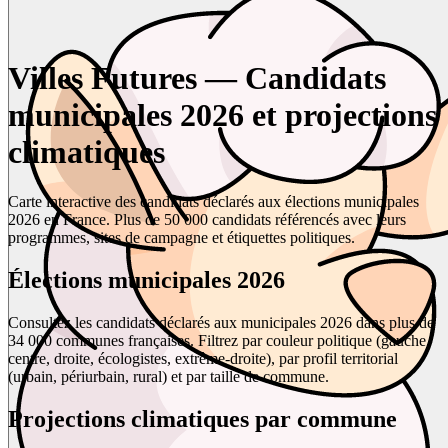
Villes Futures — Candidats
municipales 2026 et projections
climatiques
Carte interactive des candidats déclarés aux élections municipales
2026 en France. Plus de 50 000 candidats référencés avec leurs
programmes, sites de campagne et étiquettes politiques.
Élections municipales 2026
Consultez les candidats déclarés aux municipales 2026 dans plus de
34 000 communes françaises. Filtrez par couleur politique (gauche,
centre, droite, écologistes, extrême-droite), par profil territorial
(urbain, périurbain, rural) et par taille de commune.
Projections climatiques par commune