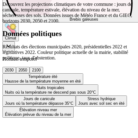
Découvrez les projections climatiques de votre commune : jours de
canicule, température estivale, élévation du niveau de la mer,
sécheresses des sols. Données issues de Météo France et du GIEC,
Brebis galeuses
horizons 2030, 2050 et 2100.
Données politiques
Climat
Résultats des élections municipales 2020, présidentielles 2022 et
législatives 2022. Couleur politique actuelle de la mairie, stabilité
politique, taux d'abstention.
Horizon temporel
2030
2050
2100
Température été
Hausse de la température moyenne en été
Nuits tropicales
Nuits où la température ne descend pas sous 20°C
Jours de canicule
Stress hydrique
Jours où la température dépasse 35°C
Jours avec sol sec en été
Élévation niveau mer
Élévation prévue du niveau de la mer