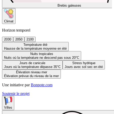
Brebis galeuses
Climat
Horizon temporel
2030
2050
2100
Température été
Hausse de la température moyenne en été
Nuits tropicales
Nuits où la température ne descend pas sous 20°C
Jours de canicule
Stress hydrique
Jours où la température dépasse 35°C
Jours avec sol sec en été
Élévation niveau mer
Élévation prévue du niveau de la mer
Une initiative par
Bonpote.com
Soutenir le projet
Villes