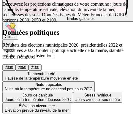
Découvrez les projections climatiques de votre commune : jours de
canicule, température estivale, élévation du niveau de la mer,
sécheresses des sols. Données issues de Météo France et du GIEC,
Brebis galeuses
horizons 2030, 2050 et 2100.
Données politiques
Climat
Résultats des élections municipales 2020, présidentielles 2022 et
législatives 2022. Couleur politique actuelle de la mairie, stabilité
politique, taux d'abstention.
Horizon temporel
2030
2050
2100
Température été
Hausse de la température moyenne en été
Nuits tropicales
Nuits où la température ne descend pas sous 20°C
Jours de canicule
Stress hydrique
Jours où la température dépasse 35°C
Jours avec sol sec en été
Élévation niveau mer
Élévation prévue du niveau de la mer