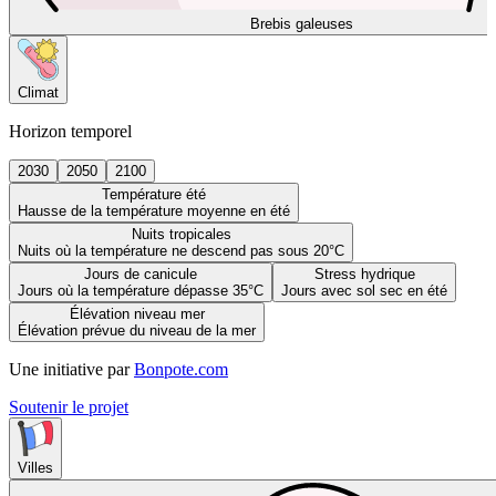
Brebis galeuses
Climat
Horizon temporel
2030
2050
2100
Température été
Hausse de la température moyenne en été
Nuits tropicales
Nuits où la température ne descend pas sous 20°C
Jours de canicule
Stress hydrique
Jours où la température dépasse 35°C
Jours avec sol sec en été
Élévation niveau mer
Élévation prévue du niveau de la mer
Une initiative par
Bonpote.com
Soutenir le projet
Villes