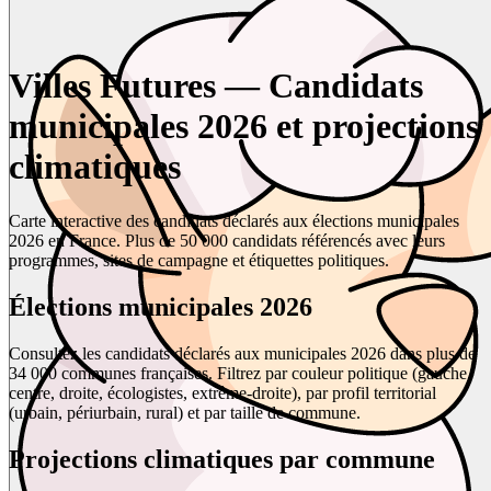
Villes Futures — Candidats
municipales 2026 et projections
climatiques
Carte interactive des candidats déclarés aux élections municipales
2026 en France. Plus de 50 000 candidats référencés avec leurs
programmes, sites de campagne et étiquettes politiques.
Élections municipales 2026
Consultez les candidats déclarés aux municipales 2026 dans plus de
34 000 communes françaises. Filtrez par couleur politique (gauche,
centre, droite, écologistes, extrême-droite), par profil territorial
(urbain, périurbain, rural) et par taille de commune.
Projections climatiques par commune