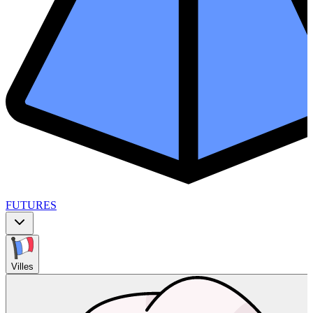
FUTURES
Villes