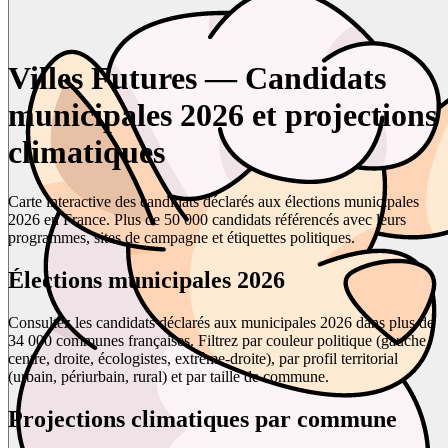
Villes Futures — Candidats
municipales 2026 et projections
climatiques
Carte interactive des candidats déclarés aux élections municipales
2026 en France. Plus de 50 000 candidats référencés avec leurs
programmes, sites de campagne et étiquettes politiques.
Élections municipales 2026
Consultez les candidats déclarés aux municipales 2026 dans plus de
34 000 communes françaises. Filtrez par couleur politique (gauche,
centre, droite, écologistes, extrême-droite), par profil territorial
(urbain, périurbain, rural) et par taille de commune.
Projections climatiques par commune