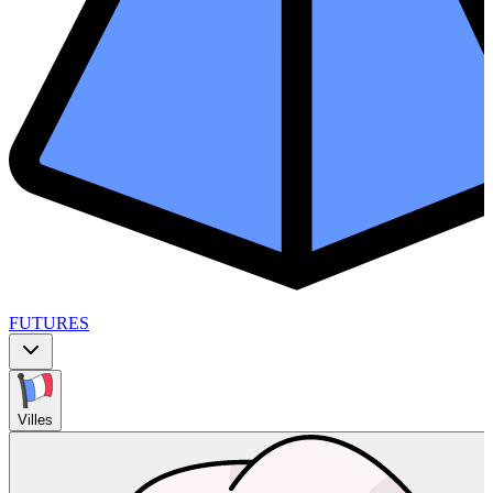
FUTURES
Villes