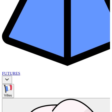
FUTURES
Villes