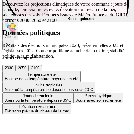
Découvrez les projections climatiques de votre commune : jours de
canicule, température estivale, élévation du niveau de la mer,
sécheresses des sols. Données issues de Météo France et du GIEC,
Brebis galeuses
horizons 2030, 2050 et 2100.
Données politiques
Climat
Résultats des élections municipales 2020, présidentielles 2022 et
législatives 2022. Couleur politique actuelle de la mairie, stabilité
politique, taux d'abstention.
Horizon temporel
2030
2050
2100
Température été
Hausse de la température moyenne en été
Nuits tropicales
Nuits où la température ne descend pas sous 20°C
Jours de canicule
Stress hydrique
Jours où la température dépasse 35°C
Jours avec sol sec en été
Élévation niveau mer
Élévation prévue du niveau de la mer