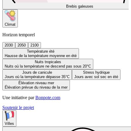
Brebis galeuses
Climat
Horizon temporel
2030
2050
2100
Température été
Hausse de la température moyenne en été
Nuits tropicales
Nuits où la température ne descend pas sous 20°C
Jours de canicule
Stress hydrique
Jours où la température dépasse 35°C
Jours avec sol sec en été
Élévation niveau mer
Élévation prévue du niveau de la mer
Une initiative par
Bonpote.com
Soutenir le projet
Villes