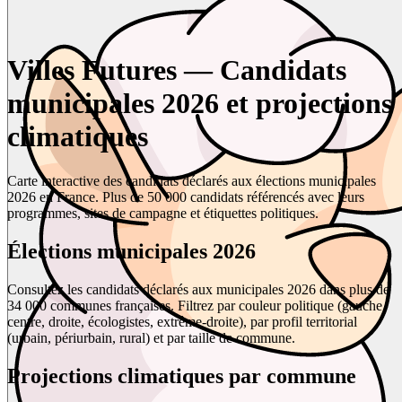
Villes Futures — Candidats
municipales 2026 et projections
climatiques
Carte interactive des candidats déclarés aux élections municipales
2026 en France. Plus de 50 000 candidats référencés avec leurs
programmes, sites de campagne et étiquettes politiques.
Élections municipales 2026
Consultez les candidats déclarés aux municipales 2026 dans plus de
34 000 communes françaises. Filtrez par couleur politique (gauche,
centre, droite, écologistes, extrême-droite), par profil territorial
(urbain, périurbain, rural) et par taille de commune.
Projections climatiques par commune