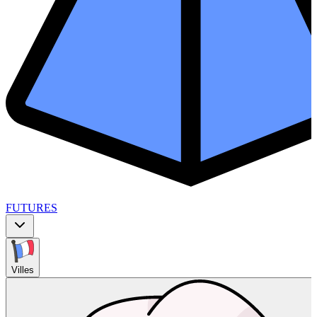
FUTURES
Villes