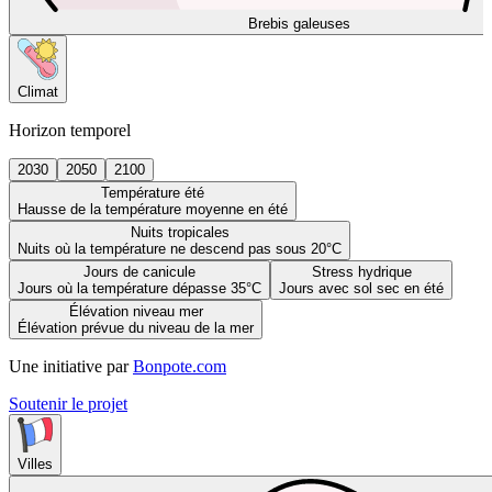
Brebis galeuses
Climat
Horizon temporel
2030
2050
2100
Température été
Hausse de la température moyenne en été
Nuits tropicales
Nuits où la température ne descend pas sous 20°C
Jours de canicule
Stress hydrique
Jours où la température dépasse 35°C
Jours avec sol sec en été
Élévation niveau mer
Élévation prévue du niveau de la mer
Une initiative par
Bonpote.com
Soutenir le projet
Villes