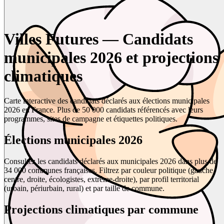
Villes Futures — Candidats
municipales 2026 et projections
climatiques
Carte interactive des candidats déclarés aux élections municipales
2026 en France. Plus de 50 000 candidats référencés avec leurs
programmes, sites de campagne et étiquettes politiques.
Élections municipales 2026
Consultez les candidats déclarés aux municipales 2026 dans plus de
34 000 communes françaises. Filtrez par couleur politique (gauche,
centre, droite, écologistes, extrême-droite), par profil territorial
(urbain, périurbain, rural) et par taille de commune.
Projections climatiques par commune