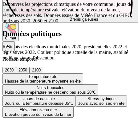
Découvrez les projections climatiques de votre commune : jours de
canicule, température estivale, élévation du niveau de la mer,
sécheresses des sols. Données issues de Météo France et du GIEC,
Brebis galeuses
horizons 2030, 2050 et 2100.
Données politiques
Climat
Résultats des élections municipales 2020, présidentielles 2022 et
législatives 2022. Couleur politique actuelle de la mairie, stabilité
politique, taux d'abstention.
Horizon temporel
2030
2050
2100
Température été
Hausse de la température moyenne en été
Nuits tropicales
Nuits où la température ne descend pas sous 20°C
Jours de canicule
Stress hydrique
Jours où la température dépasse 35°C
Jours avec sol sec en été
Élévation niveau mer
Élévation prévue du niveau de la mer