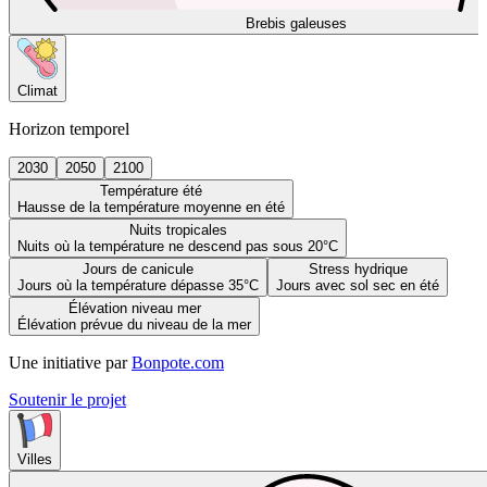
Brebis galeuses
Climat
Horizon temporel
2030
2050
2100
Température été
Hausse de la température moyenne en été
Nuits tropicales
Nuits où la température ne descend pas sous 20°C
Jours de canicule
Stress hydrique
Jours où la température dépasse 35°C
Jours avec sol sec en été
Élévation niveau mer
Élévation prévue du niveau de la mer
Une initiative par
Bonpote.com
Soutenir le projet
Villes