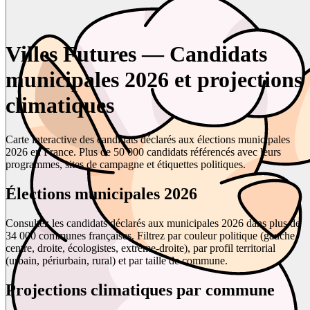
Villes Futures — Candidats
municipales 2026 et projections
climatiques
Carte interactive des candidats déclarés aux élections municipales
2026 en France. Plus de 50 000 candidats référencés avec leurs
programmes, sites de campagne et étiquettes politiques.
Élections municipales 2026
Consultez les candidats déclarés aux municipales 2026 dans plus de
34 000 communes françaises. Filtrez par couleur politique (gauche,
centre, droite, écologistes, extrême-droite), par profil territorial
(urbain, périurbain, rural) et par taille de commune.
Projections climatiques par commune