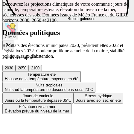
Découvrez les projections climatiques de votre commune : jours de
canicule, température estivale, élévation du niveau de la mer,
sécheresses des sols. Données issues de Météo France et du GIEC,
Brebis galeuses
horizons 2030, 2050 et 2100.
Données politiques
Climat
Résultats des élections municipales 2020, présidentielles 2022 et
législatives 2022. Couleur politique actuelle de la mairie, stabilité
politique, taux d'abstention.
Horizon temporel
2030
2050
2100
Température été
Hausse de la température moyenne en été
Nuits tropicales
Nuits où la température ne descend pas sous 20°C
Jours de canicule
Stress hydrique
Jours où la température dépasse 35°C
Jours avec sol sec en été
Élévation niveau mer
Élévation prévue du niveau de la mer