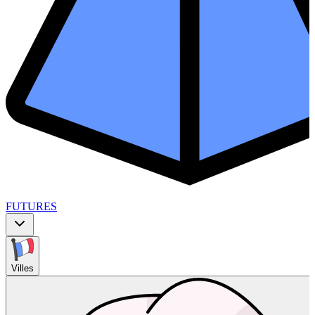
FUTURES
Villes