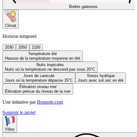
Brebis galeuses
Climat
Horizon temporel
2030
2050
2100
Température été
Hausse de la température moyenne en été
Nuits tropicales
Nuits où la température ne descend pas sous 20°C
Jours de canicule
Stress hydrique
Jours où la température dépasse 35°C
Jours avec sol sec en été
Élévation niveau mer
Élévation prévue du niveau de la mer
Une initiative par
Bonpote.com
Soutenir le projet
Villes