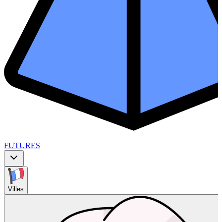
FUTURES
Villes