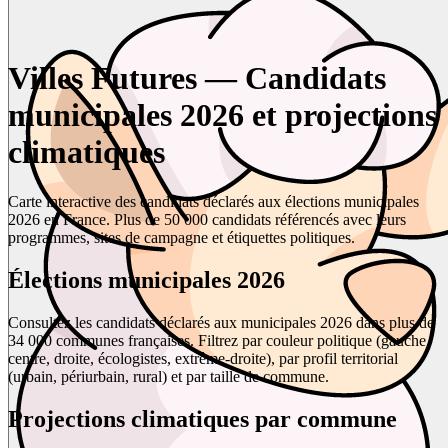
Villes Futures — Candidats
municipales 2026 et projections
climatiques
Carte interactive des candidats déclarés aux élections municipales
2026 en France. Plus de 50 000 candidats référencés avec leurs
programmes, sites de campagne et étiquettes politiques.
Élections municipales 2026
Consultez les candidats déclarés aux municipales 2026 dans plus de
34 000 communes françaises. Filtrez par couleur politique (gauche,
centre, droite, écologistes, extrême-droite), par profil territorial
(urbain, périurbain, rural) et par taille de commune.
Projections climatiques par commune