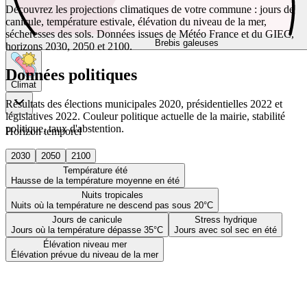
Découvrez les projections climatiques de votre commune : jours de
canicule, température estivale, élévation du niveau de la mer,
sécheresses des sols. Données issues de Météo France et du GIEC,
Brebis galeuses
horizons 2030, 2050 et 2100.
Données politiques
Climat
Résultats des élections municipales 2020, présidentielles 2022 et
législatives 2022. Couleur politique actuelle de la mairie, stabilité
politique, taux d'abstention.
Horizon temporel
2030
2050
2100
Température été
Hausse de la température moyenne en été
Nuits tropicales
Nuits où la température ne descend pas sous 20°C
Jours de canicule
Stress hydrique
Jours où la température dépasse 35°C
Jours avec sol sec en été
Élévation niveau mer
Élévation prévue du niveau de la mer