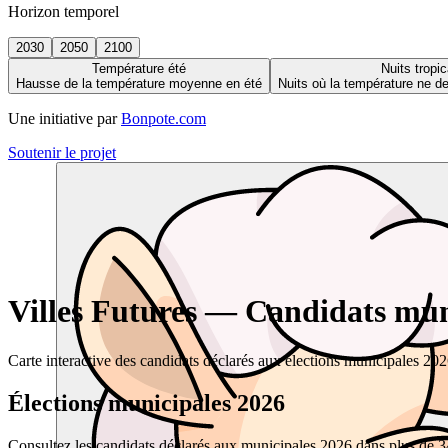
Horizon temporel
2030
2050
2100
Température été
Nuits tropic
Hausse de la température moyenne en été
Nuits où la température ne 
Une initiative par
Bonpote.com
Soutenir le projet
Villes Futures — Candidats muni
Carte interactive des candidats déclarés aux élections municipales 20
Élections municipales 2026
Consultez les candidats déclarés aux municipales 2026 dans plus de 34 0