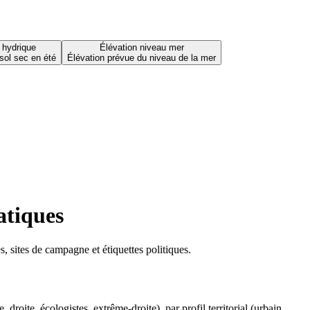
 hydrique
Élévation niveau mer
sol sec en été
Élévation prévue du niveau de la mer
atiques
 sites de campagne et étiquettes politiques.
oite, écologistes, extrême-droite), par profil territorial (urbain,