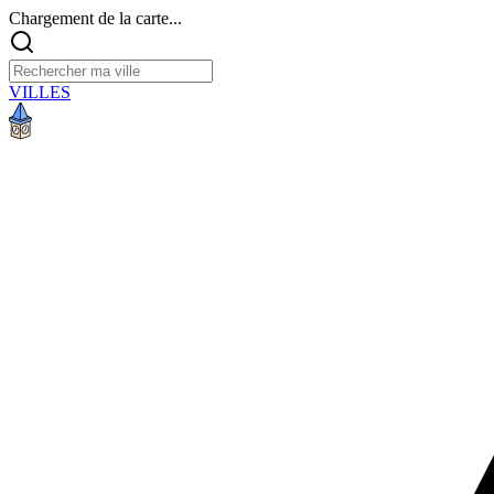
Chargement de la carte...
VILLES