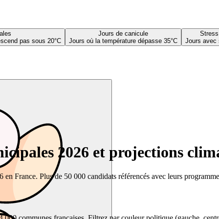
ales
Jours de canicule
Stress
descend pas sous 20°C
Jours où la température dépasse 35°C
Jours avec 
cipales 2026 et projections clim
26 en France. Plus de 50 000 candidats référencés avec leurs programmes,
00 communes françaises. Filtrez par couleur politique (gauche, centre, dr