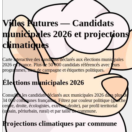
Villes Futures — Candidats
municipales 2026 et projections
climatiques
Carte interactive des candidats déclarés aux élections municipales
2026 en France. Plus de 50 000 candidats référencés avec leurs
programmes, sites de campagne et étiquettes politiques.
Élections municipales 2026
Consultez les candidats déclarés aux municipales 2026 dans plus de
34 000 communes françaises. Filtrez par couleur politique (gauche,
centre, droite, écologistes, extrême-droite), par profil territorial
(urbain, périurbain, rural) et par taille de commune.
Projections climatiques par commune