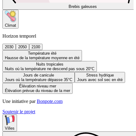
Brebis galeuses
Climat
Horizon temporel
2030
2050
2100
Température été
Hausse de la température moyenne en été
Nuits tropicales
Nuits où la température ne descend pas sous 20°C
Jours de canicule
Stress hydrique
Jours où la température dépasse 35°C
Jours avec sol sec en été
Élévation niveau mer
Élévation prévue du niveau de la mer
Une initiative par
Bonpote.com
Soutenir le projet
Villes