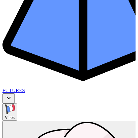
FUTURES
Villes