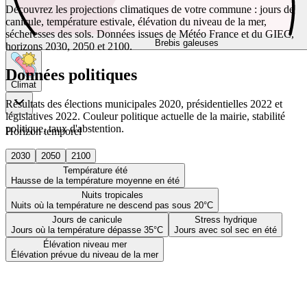
Découvrez les projections climatiques de votre commune : jours de
canicule, température estivale, élévation du niveau de la mer,
sécheresses des sols. Données issues de Météo France et du GIEC,
Brebis galeuses
horizons 2030, 2050 et 2100.
Données politiques
Climat
Résultats des élections municipales 2020, présidentielles 2022 et
législatives 2022. Couleur politique actuelle de la mairie, stabilité
politique, taux d'abstention.
Horizon temporel
2030
2050
2100
Température été
Hausse de la température moyenne en été
Nuits tropicales
Nuits où la température ne descend pas sous 20°C
Jours de canicule
Stress hydrique
Jours où la température dépasse 35°C
Jours avec sol sec en été
Élévation niveau mer
Élévation prévue du niveau de la mer