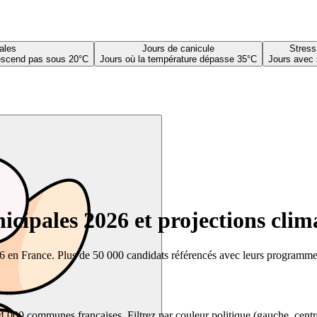
ales
Jours de canicule
Stress
descend pas sous 20°C
Jours où la température dépasse 35°C
Jours avec 
cipales 2026 et projections clim
26 en France. Plus de 50 000 candidats référencés avec leurs programmes,
00 communes françaises. Filtrez par couleur politique (gauche, centre, dr