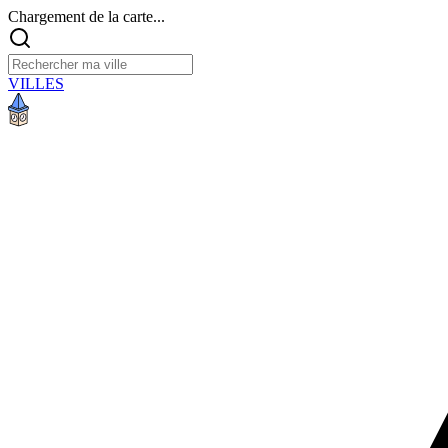
Chargement de la carte...
VILLES