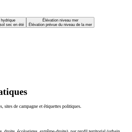
 hydrique
Élévation niveau mer
sol sec en été
Élévation prévue du niveau de la mer
atiques
 sites de campagne et étiquettes politiques.
oite, écologistes, extrême-droite), par profil territorial (urbain,