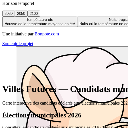
Horizon temporel
2030
2050
2100
Température été
Nuits tropic
Hausse de la température moyenne en été
Nuits où la température ne 
Une initiative par
Bonpote.com
Soutenir le projet
Villes Futures — Candidats muni
Carte interactive des candidats déclarés aux élections municipales 20
Élections municipales 2026
Consultez les candidats déclarés aux municipales 2026 dans plus de 34 0