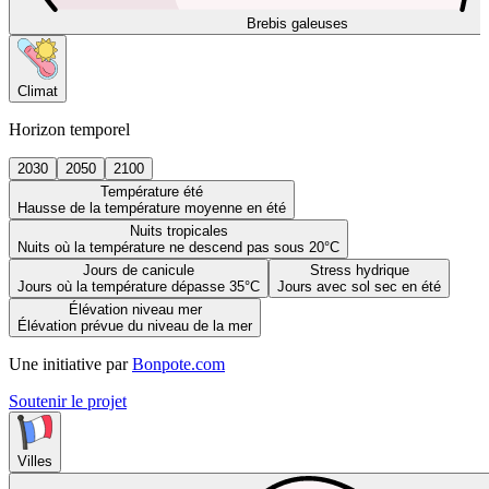
Brebis galeuses
Climat
Horizon temporel
2030
2050
2100
Température été
Hausse de la température moyenne en été
Nuits tropicales
Nuits où la température ne descend pas sous 20°C
Jours de canicule
Stress hydrique
Jours où la température dépasse 35°C
Jours avec sol sec en été
Élévation niveau mer
Élévation prévue du niveau de la mer
Une initiative par
Bonpote.com
Soutenir le projet
Villes