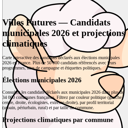
Villes Futures — Candidats
municipales 2026 et projections
climatiques
Carte interactive des candidats déclarés aux élections municipales
2026 en France. Plus de 50 000 candidats référencés avec leurs
programmes, sites de campagne et étiquettes politiques.
Élections municipales 2026
Consultez les candidats déclarés aux municipales 2026 dans plus de
34 000 communes françaises. Filtrez par couleur politique (gauche,
centre, droite, écologistes, extrême-droite), par profil territorial
(urbain, périurbain, rural) et par taille de commune.
Projections climatiques par commune