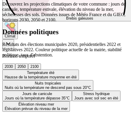
Découvrez les projections climatiques de votre commune : jours de
canicule, température estivale, élévation du niveau de la mer,
sécheresses des sols. Données issues de Météo France et du GIEC,
Brebis galeuses
horizons 2030, 2050 et 2100.
Données politiques
Climat
Résultats des élections municipales 2020, présidentielles 2022 et
législatives 2022. Couleur politique actuelle de la mairie, stabilité
politique, taux d'abstention.
Horizon temporel
2030
2050
2100
Température été
Hausse de la température moyenne en été
Nuits tropicales
Nuits où la température ne descend pas sous 20°C
Jours de canicule
Stress hydrique
Jours où la température dépasse 35°C
Jours avec sol sec en été
Élévation niveau mer
Élévation prévue du niveau de la mer