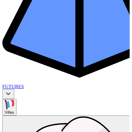
FUTURES
Villes