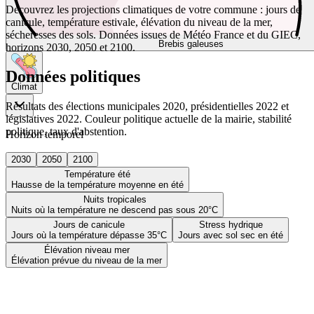
Découvrez les projections climatiques de votre commune : jours de
canicule, température estivale, élévation du niveau de la mer,
sécheresses des sols. Données issues de Météo France et du GIEC,
Brebis galeuses
horizons 2030, 2050 et 2100.
Données politiques
Climat
Résultats des élections municipales 2020, présidentielles 2022 et
législatives 2022. Couleur politique actuelle de la mairie, stabilité
politique, taux d'abstention.
Horizon temporel
2030
2050
2100
Température été
Hausse de la température moyenne en été
Nuits tropicales
Nuits où la température ne descend pas sous 20°C
Jours de canicule
Stress hydrique
Jours où la température dépasse 35°C
Jours avec sol sec en été
Élévation niveau mer
Élévation prévue du niveau de la mer