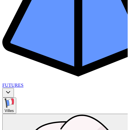
FUTURES
Villes