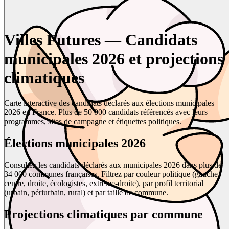
Villes Futures — Candidats
municipales 2026 et projections
climatiques
Carte interactive des candidats déclarés aux élections municipales
2026 en France. Plus de 50 000 candidats référencés avec leurs
programmes, sites de campagne et étiquettes politiques.
Élections municipales 2026
Consultez les candidats déclarés aux municipales 2026 dans plus de
34 000 communes françaises. Filtrez par couleur politique (gauche,
centre, droite, écologistes, extrême-droite), par profil territorial
(urbain, périurbain, rural) et par taille de commune.
Projections climatiques par commune