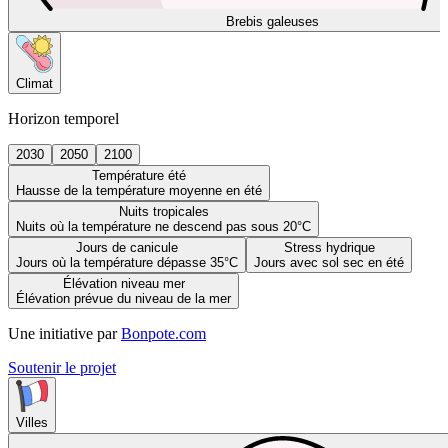
Brebis galeuses
Climat
Horizon temporel
2030
2050
2100
Température été
Hausse de la température moyenne en été
Nuits tropicales
Nuits où la température ne descend pas sous 20°C
Jours de canicule
Stress hydrique
Jours où la température dépasse 35°C
Jours avec sol sec en été
Élévation niveau mer
Élévation prévue du niveau de la mer
Une initiative par
Bonpote.com
Soutenir le projet
Villes