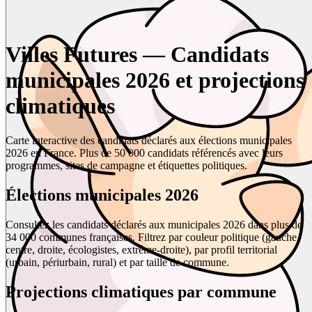
Villes Futures — Candidats
municipales 2026 et projections
climatiques
Carte interactive des candidats déclarés aux élections municipales
2026 en France. Plus de 50 000 candidats référencés avec leurs
programmes, sites de campagne et étiquettes politiques.
Élections municipales 2026
Consultez les candidats déclarés aux municipales 2026 dans plus de
34 000 communes françaises. Filtrez par couleur politique (gauche,
centre, droite, écologistes, extrême-droite), par profil territorial
(urbain, périurbain, rural) et par taille de commune.
Projections climatiques par commune