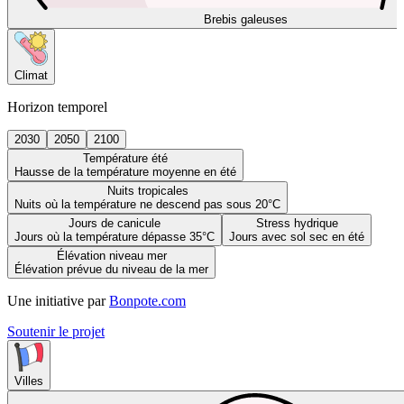
Brebis galeuses
Climat
Horizon temporel
2030
2050
2100
Température été
Hausse de la température moyenne en été
Nuits tropicales
Nuits où la température ne descend pas sous 20°C
Jours de canicule
Stress hydrique
Jours où la température dépasse 35°C
Jours avec sol sec en été
Élévation niveau mer
Élévation prévue du niveau de la mer
Une initiative par
Bonpote.com
Soutenir le projet
Villes