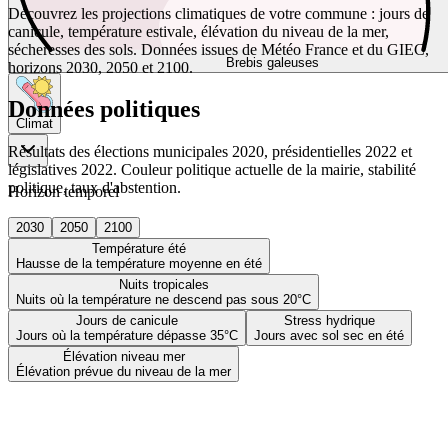
Découvrez les projections climatiques de votre commune : jours de
canicule, température estivale, élévation du niveau de la mer,
sécheresses des sols. Données issues de Météo France et du GIEC,
Brebis galeuses
horizons 2030, 2050 et 2100.
Données politiques
Climat
Résultats des élections municipales 2020, présidentielles 2022 et
législatives 2022. Couleur politique actuelle de la mairie, stabilité
politique, taux d'abstention.
Horizon temporel
2030
2050
2100
Température été
Hausse de la température moyenne en été
Nuits tropicales
Nuits où la température ne descend pas sous 20°C
Jours de canicule
Stress hydrique
Jours où la température dépasse 35°C
Jours avec sol sec en été
Élévation niveau mer
Élévation prévue du niveau de la mer