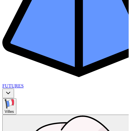
FUTURES
Villes