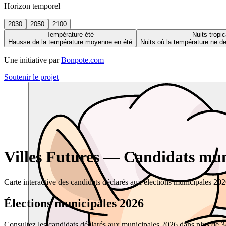
Horizon temporel
2030
2050
2100
Température été
Nuits tropic
Hausse de la température moyenne en été
Nuits où la température ne 
Une initiative par
Bonpote.com
Soutenir le projet
Villes Futures — Candidats muni
Carte interactive des candidats déclarés aux élections municipales 20
Élections municipales 2026
Consultez les candidats déclarés aux municipales 2026 dans plus de 34 0