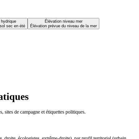
 hydrique
Élévation niveau mer
sol sec en été
Élévation prévue du niveau de la mer
atiques
 sites de campagne et étiquettes politiques.
oite, écologistes, extrême-droite), par profil territorial (urbain,