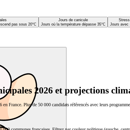
ales
Jours de canicule
Stress
descend pas sous 20°C
Jours où la température dépasse 35°C
Jours avec 
cipales 2026 et projections clim
26 en France. Plus de 50 000 candidats référencés avec leurs programmes,
00 communes françaises. Filtrez par couleur politique (gauche, centre, dr