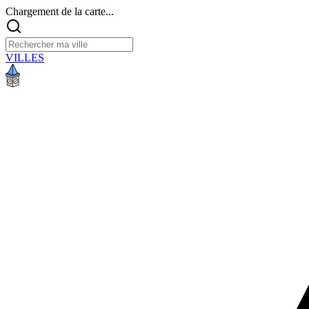
Chargement de la carte...
VILLES