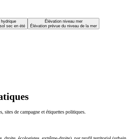
 hydrique
Élévation niveau mer
sol sec en été
Élévation prévue du niveau de la mer
atiques
 sites de campagne et étiquettes politiques.
oite, écologistes, extrême-droite), par profil territorial (urbain,