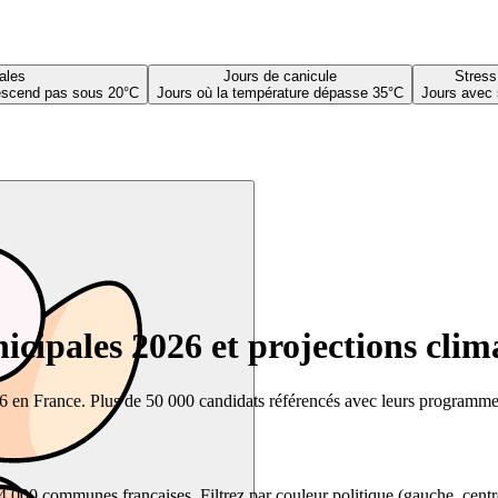
ales
Jours de canicule
Stress
descend pas sous 20°C
Jours où la température dépasse 35°C
Jours avec 
cipales 2026 et projections clim
26 en France. Plus de 50 000 candidats référencés avec leurs programmes,
00 communes françaises. Filtrez par couleur politique (gauche, centre, dr