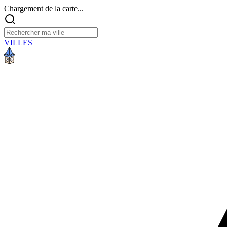
Chargement de la carte...
VILLES