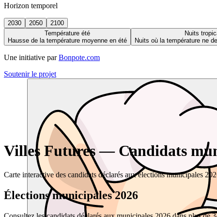
Horizon temporel
2030
2050
2100
Température été
Nuits tropic
Hausse de la température moyenne en été
Nuits où la température ne 
Une initiative par
Bonpote.com
Soutenir le projet
Villes Futures — Candidats muni
Carte interactive des candidats déclarés aux élections municipales 20
Élections municipales 2026
Consultez les candidats déclarés aux municipales 2026 dans plus de 34 0