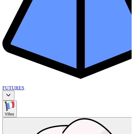
FUTURES
Villes