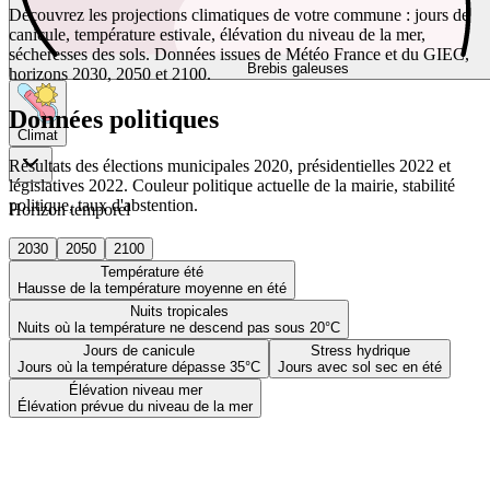
Découvrez les projections climatiques de votre commune : jours de
canicule, température estivale, élévation du niveau de la mer,
sécheresses des sols. Données issues de Météo France et du GIEC,
Brebis galeuses
horizons 2030, 2050 et 2100.
Données politiques
Climat
Résultats des élections municipales 2020, présidentielles 2022 et
législatives 2022. Couleur politique actuelle de la mairie, stabilité
politique, taux d'abstention.
Horizon temporel
2030
2050
2100
Température été
Hausse de la température moyenne en été
Nuits tropicales
Nuits où la température ne descend pas sous 20°C
Jours de canicule
Stress hydrique
Jours où la température dépasse 35°C
Jours avec sol sec en été
Élévation niveau mer
Élévation prévue du niveau de la mer