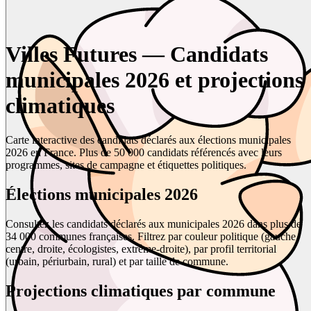
Villes Futures — Candidats
municipales 2026 et projections
climatiques
Carte interactive des candidats déclarés aux élections municipales
2026 en France. Plus de 50 000 candidats référencés avec leurs
programmes, sites de campagne et étiquettes politiques.
Élections municipales 2026
Consultez les candidats déclarés aux municipales 2026 dans plus de
34 000 communes françaises. Filtrez par couleur politique (gauche,
centre, droite, écologistes, extrême-droite), par profil territorial
(urbain, périurbain, rural) et par taille de commune.
Projections climatiques par commune