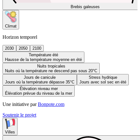
Brebis galeuses
Climat
Horizon temporel
2030
2050
2100
Température été
Hausse de la température moyenne en été
Nuits tropicales
Nuits où la température ne descend pas sous 20°C
Jours de canicule
Stress hydrique
Jours où la température dépasse 35°C
Jours avec sol sec en été
Élévation niveau mer
Élévation prévue du niveau de la mer
Une initiative par
Bonpote.com
Soutenir le projet
Villes