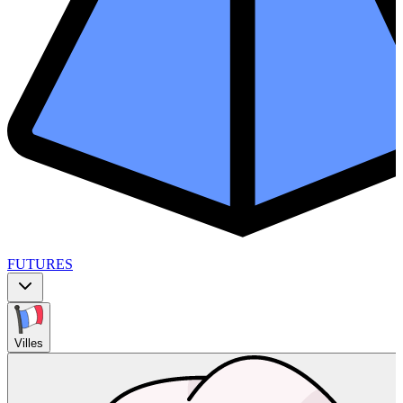
FUTURES
Villes