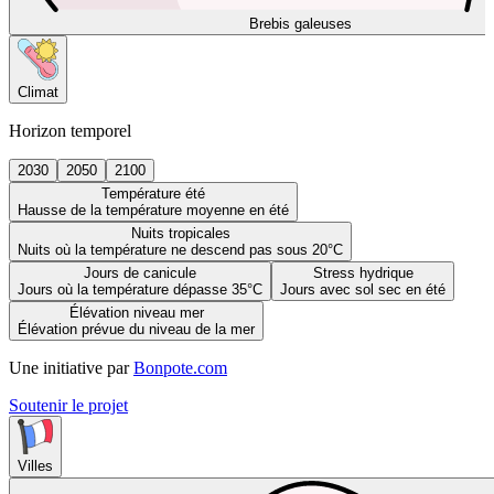
Brebis galeuses
Climat
Horizon temporel
2030
2050
2100
Température été
Hausse de la température moyenne en été
Nuits tropicales
Nuits où la température ne descend pas sous 20°C
Jours de canicule
Stress hydrique
Jours où la température dépasse 35°C
Jours avec sol sec en été
Élévation niveau mer
Élévation prévue du niveau de la mer
Une initiative par
Bonpote.com
Soutenir le projet
Villes