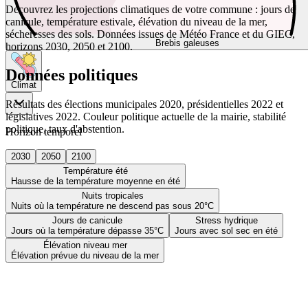
Découvrez les projections climatiques de votre commune : jours de
canicule, température estivale, élévation du niveau de la mer,
sécheresses des sols. Données issues de Météo France et du GIEC,
Brebis galeuses
horizons 2030, 2050 et 2100.
Données politiques
Climat
Résultats des élections municipales 2020, présidentielles 2022 et
législatives 2022. Couleur politique actuelle de la mairie, stabilité
politique, taux d'abstention.
Horizon temporel
2030
2050
2100
Température été
Hausse de la température moyenne en été
Nuits tropicales
Nuits où la température ne descend pas sous 20°C
Jours de canicule
Stress hydrique
Jours où la température dépasse 35°C
Jours avec sol sec en été
Élévation niveau mer
Élévation prévue du niveau de la mer