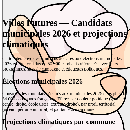
Villes Futures — Candidats
municipales 2026 et projections
climatiques
Carte interactive des candidats déclarés aux élections municipales
2026 en France. Plus de 50 000 candidats référencés avec leurs
programmes, sites de campagne et étiquettes politiques.
Élections municipales 2026
Consultez les candidats déclarés aux municipales 2026 dans plus de
34 000 communes françaises. Filtrez par couleur politique (gauche,
centre, droite, écologistes, extrême-droite), par profil territorial
(urbain, périurbain, rural) et par taille de commune.
Projections climatiques par commune