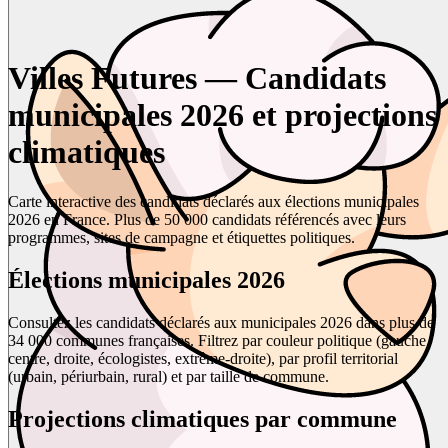
Villes Futures — Candidats
municipales 2026 et projections
climatiques
Carte interactive des candidats déclarés aux élections municipales
2026 en France. Plus de 50 000 candidats référencés avec leurs
programmes, sites de campagne et étiquettes politiques.
Élections municipales 2026
Consultez les candidats déclarés aux municipales 2026 dans plus de
34 000 communes françaises. Filtrez par couleur politique (gauche,
centre, droite, écologistes, extrême-droite), par profil territorial
(urbain, périurbain, rural) et par taille de commune.
Projections climatiques par commune