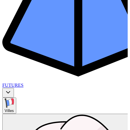
FUTURES
Villes