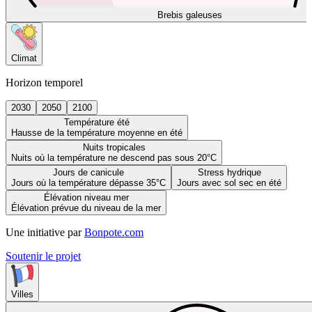
Brebis galeuses
Climat
Horizon temporel
2030
2050
2100
Température été
Hausse de la température moyenne en été
Nuits tropicales
Nuits où la température ne descend pas sous 20°C
Jours de canicule
Stress hydrique
Jours où la température dépasse 35°C
Jours avec sol sec en été
Élévation niveau mer
Élévation prévue du niveau de la mer
Une initiative par
Bonpote.com
Soutenir le projet
Villes