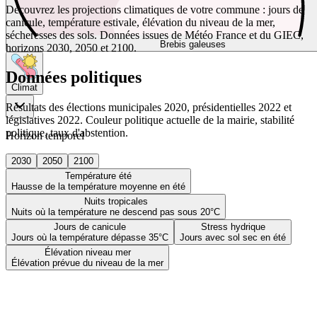
Découvrez les projections climatiques de votre commune : jours de
canicule, température estivale, élévation du niveau de la mer,
sécheresses des sols. Données issues de Météo France et du GIEC,
Brebis galeuses
horizons 2030, 2050 et 2100.
Données politiques
Climat
Résultats des élections municipales 2020, présidentielles 2022 et
législatives 2022. Couleur politique actuelle de la mairie, stabilité
politique, taux d'abstention.
Horizon temporel
2030
2050
2100
Température été
Hausse de la température moyenne en été
Nuits tropicales
Nuits où la température ne descend pas sous 20°C
Jours de canicule
Stress hydrique
Jours où la température dépasse 35°C
Jours avec sol sec en été
Élévation niveau mer
Élévation prévue du niveau de la mer