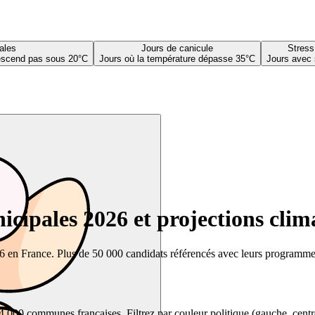
ales
Jours de canicule
Stress
descend pas sous 20°C
Jours où la température dépasse 35°C
Jours avec 
cipales 2026 et projections clim
26 en France. Plus de 50 000 candidats référencés avec leurs programmes,
00 communes françaises. Filtrez par couleur politique (gauche, centre, dr