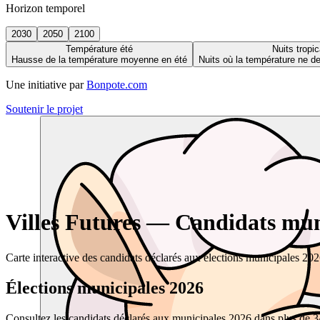
Horizon temporel
2030
2050
2100
Température été
Nuits tropic
Hausse de la température moyenne en été
Nuits où la température ne 
Une initiative par
Bonpote.com
Soutenir le projet
Villes Futures — Candidats muni
Carte interactive des candidats déclarés aux élections municipales 20
Élections municipales 2026
Consultez les candidats déclarés aux municipales 2026 dans plus de 34 0