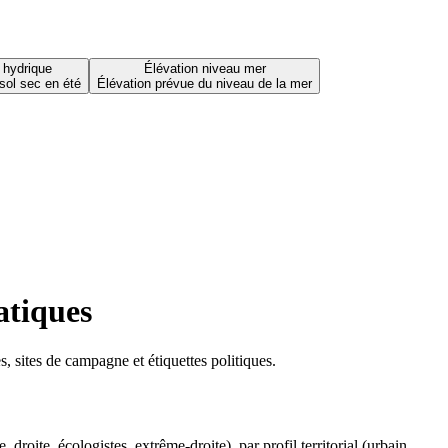
 hydrique
Élévation niveau mer
sol sec en été
Élévation prévue du niveau de la mer
atiques
 sites de campagne et étiquettes politiques.
oite, écologistes, extrême-droite), par profil territorial (urbain,