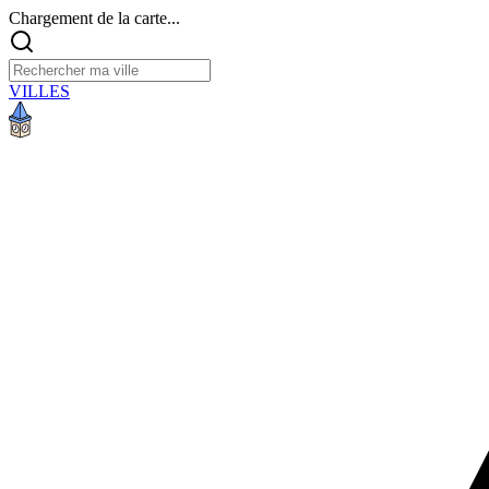
Chargement de la carte...
VILLES