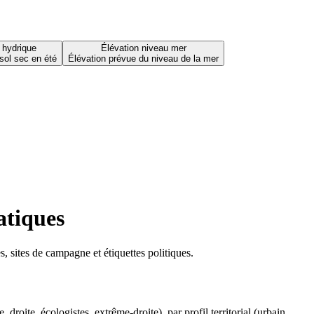
 hydrique
Élévation niveau mer
sol sec en été
Élévation prévue du niveau de la mer
atiques
 sites de campagne et étiquettes politiques.
oite, écologistes, extrême-droite), par profil territorial (urbain,