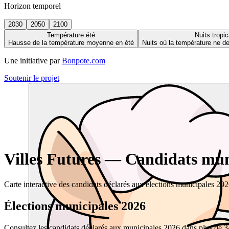
Horizon temporel
2030
2050
2100
Température été
Nuits tropic
Hausse de la température moyenne en été
Nuits où la température ne 
Une initiative par
Bonpote.com
Soutenir le projet
Villes Futures — Candidats muni
Carte interactive des candidats déclarés aux élections municipales 20
Élections municipales 2026
Consultez les candidats déclarés aux municipales 2026 dans plus de 34 0