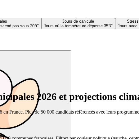
ales
Jours de canicule
Stress
descend pas sous 20°C
Jours où la température dépasse 35°C
Jours avec 
cipales 2026 et projections clim
26 en France. Plus de 50 000 candidats référencés avec leurs programmes,
00 communes françaises. Filtrez par couleur politique (gauche, centre, dr