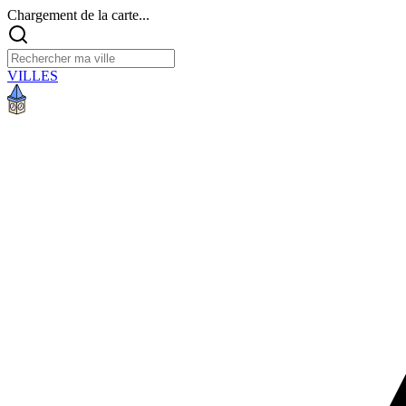
Chargement de la carte...
VILLES