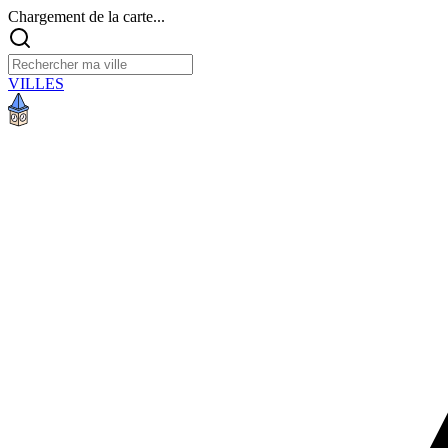
Chargement de la carte...
VILLES